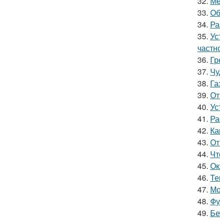
32.
Ме
33.
Об
34.
Ра
35.
Ус
частн
36.
Гр
37.
Чу
38.
Га
39.
От
40.
Ус
41.
Ра
42.
Ка
43.
От
44.
Чт
45.
Ок
46.
Те
47.
Мо
48.
Фу
49.
Бе