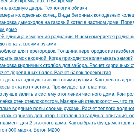
бельная кромка пвх. ПВХ кромки
ить входную дверь. Технология обивки
змеры колодезных колец. Виды бетонных колодезных коле
тановка дымоходов на газовый котел в частном доме. Поряд
ом доме
ей единица измерения радиации. В чём измеряется радиац
до лопата своими руками
зоблоки для перегородок. Толщина перегородок из газобето
крыть замок входной. Когда приходится взламывать замок?
тановка кирпичных столбов для забора. Расчет кирпичных 
счет деревянных балок. Расчет балок перекрытия
к сделать садовую качелю своими руками. Как сделать дер
косы окна из пластика. Преимущества пластика
о лучше залить в систему отопления частного дома. Контро
лейка стен стеклохолстом. Малярный стеклохолст —, что так
плые водяные полы своими руками. Расчет теплого водяно
нтаж карнизов для штор. Потолочная гардина: описания, о
ндамент для 2 этажного дома. Как выбрать фундамент для
тон 300 марки. Бетон М200