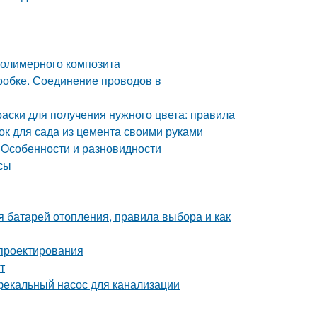
полимерного композита
робке. Соединение проводов в
раски для получения нужного цвета: правила
ок для сада из цемента своими руками
 Особенности и разновидности
сы
я батарей отопления, правила выбора и как
 проектирования
т
фекальный насос для канализации