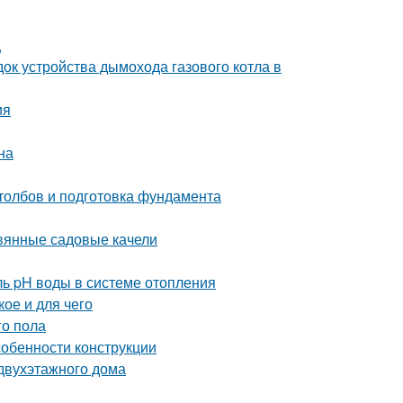
ц
ок устройства дымохода газового котла в
ия
на
столбов и подготовка фундамента
евянные садовые качели
ль pH воды в системе отопления
ое и для чего
го пола
собенности конструкции
 двухэтажного дома