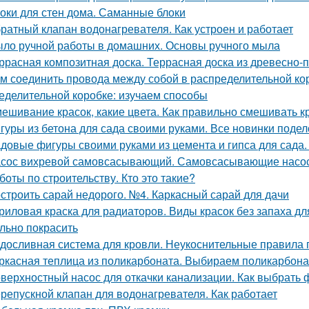
оки для стен дома. Саманные блоки
ратный клапан водонагревателя. Как устроен и работает
ло ручной работы в домашних. Основы ручного мыла
ррасная композитная доска. Террасная доска из древесно-
м соединить провода между собой в распределительной ко
еделительной коробке: изучаем способы
ешивание красок, какие цвета. Как правильно смешивать к
гуры из бетона для сада своими руками. Все новинки подел
довые фигуры своими руками из цемента и гипса для сада.
сос вихревой самовсасывающий. Самовсасывающие насо
боты по строительству. Кто это такие?
строить сарай недорого. №4. Каркасный сарай для дачи
риловая краска для радиаторов. Виды красок без запаха дл
льно покрасить
досливная система для кровли. Неукоснительные правила
ркасная теплица из поликарбоната. Выбираем поликарбона
верхностный насос для откачки канализации. Как выбрать 
репускной клапан для водонагревателя. Как работает