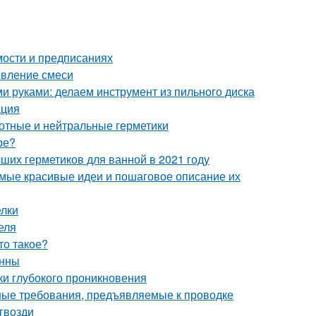
мости и предписаниях
овление смеси
ми руками: делаем инструмент из пильного диска
ация
отные и нейтральные герметики
ре?
чших герметиков для ванной в 2021 году
мые красивые идеи и пошаговое описание их
елки
еля
то такое?
анны
ки глубокого проникновения
ные требования, предъявляемые к проводке
гвозди