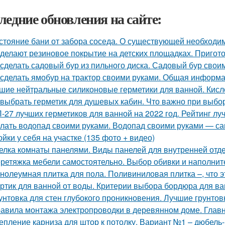
ледние обновления на сайте:
стояние бани от забора соседа. О существующей необходи
 делают резиновое покрытие на детских площадках. Пригот
 сделать садовый бур из пильного диска. Садовый бур свои
 сделать ямобур на трактор своими руками. Общая информ
шие нейтральные силиконовые герметики для ванной. Кисл
 выбрать герметик для душевых кабин. Что важно при выбо
-27 лучших герметиков для ванной на 2022 год. Рейтинг лу
лать водопад своими руками. Водопад своими руками — са
ойки у себя на участке (135 фото + видео)
елка комнаты панелями. Виды панелей для внутренней отд
ретяжка мебели самостоятельно. Выбор обивки и наполнит
нолеумная плитка для пола. Поливиниловая плитка –, что э
ртик для ванной от воды. Критерии выбора бордюра для в
унтовка для стен глубокого проникновения. Лучшие грунтов
авила монтажа электропроводки в деревянном доме. Глав
епление карниза для штор к потолку. Вариант №1 – дюбель-