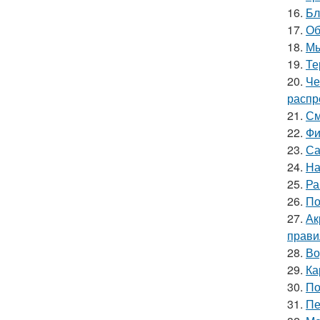
16.
Бл
17.
Об
18.
Мы
19.
Те
20.
Че
распр
21.
См
22.
Фи
23.
Са
24.
На
25.
Ра
26.
По
27.
Ак
прави
28.
Во
29.
Ка
30.
По
31.
Пе