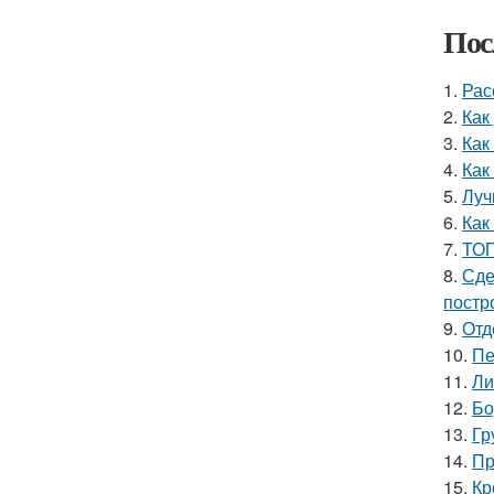
Пос
1.
Рас
2.
Как
3.
Как
4.
Как
5.
Луч
6.
Как
7.
ТОП
8.
Сде
постр
9.
Отд
10.
Пе
11.
Ли
12.
Бо
13.
Гр
14.
Пр
15.
Кр