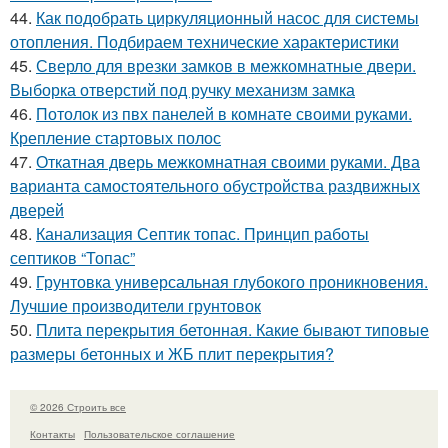
44.
Как подобрать циркуляционный насос для системы
отопления. Подбираем технические характеристики
45.
Сверло для врезки замков в межкомнатные двери.
Выборка отверстий под ручку механизм замка
46.
Потолок из пвх панелей в комнате своими руками.
Крепление стартовых полос
47.
Откатная дверь межкомнатная своими руками. Два
варианта самостоятельного обустройства раздвижных
дверей
48.
Канализация Септик топас. Принцип работы
септиков “Топас”
49.
Грунтовка универсальная глубокого проникновения.
Лучшие производители грунтовок
50.
Плита перекрытия бетонная. Какие бывают типовые
размеры бетонных и ЖБ плит перекрытия?
© 2026 Строить все
Контакты
Пользовательское соглашение