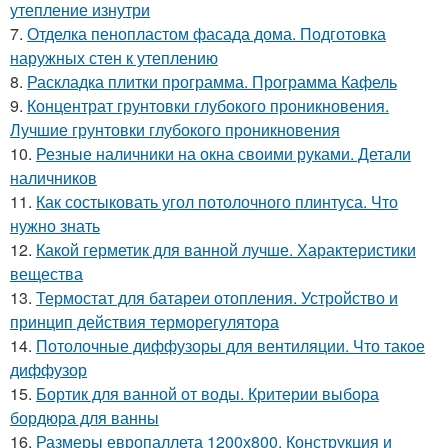
утепление изнутри
7.
Отделка пенопластом фасада дома. Подготовка
наружных стен к утеплению
8.
Раскладка плитки программа. Программа Кафель
9.
Концентрат грунтовки глубокого проникновения.
Лучшие грунтовки глубокого проникновения
10.
Резные наличники на окна своими руками. Детали
наличников
11.
Как состыковать угол потолочного плинтуса. Что
нужно знать
12.
Какой герметик для ванной лучше. Характеристики
вещества
13.
Термостат для батареи отопления. Устройство и
принцип действия терморегулятора
14.
Потолочные диффузоры для вентиляции. Что такое
диффузор
15.
Бортик для ванной от воды. Критерии выбора
бордюра для ванны
16.
Размеры европаллета 1200х800. Конструкция и