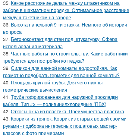
35.
Какое расстояние делать между штакетником на
заборе в шахматном порядке. Оптимальное расстояние
между штакетником на заборе
36.
Высота панельной 9 ти этажки. Немного об истории
вопроса
37.
Бетоноконтакт для стен под штукатурку. Сфера
использования материала
38.
Частные работы по строительству. Какие работники
требуются для постройки коттеджа?
39.
Силикон для ванной комнаты водостойкая. Как
грамотно подобрать герметик для ванной комнаты?
40.
Площадь круглой трубы. Для чего нужны
геометрические вычисления
41.
Труба гофрированная для наружной прокладки
кабеля. Тип #2 — поливинилхлоридные (ПВХ)
42.
Откосы окна из пластика. Преимущества пластика
43.
Коврики из тряпок. Коврик из старых вещей своими
руками - подборка интересных пошаговых мастер-
классов с фото примерами