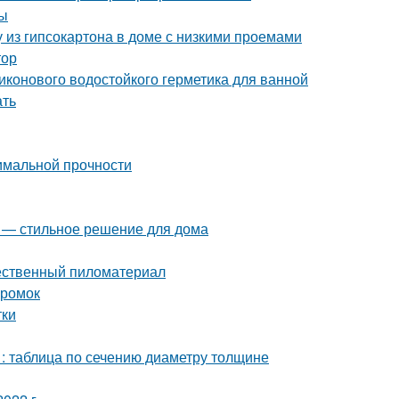
бы
у из гипсокартона в доме с низкими проемами
тор
иконового водостойкого герметика для ванной
ать
имальной прочности
я — стильное решение для дома
чественный пиломатериал
кромок
тки
 : таблица по сечению диаметру толщине