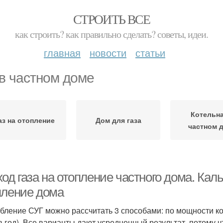
СТРОИТЬ ВСЕ
как строить? как правильно сделать? советы, идеи.
главная
новости
статьи
 в частном доме
Котельна
аз на отопление
Дом для газа
частном 
од газа на отопление частного дома. Каль
пление дома
бление СУГ можно рассчитать 3 способами: по мощности ко
в год). Все варианты дают усредненный результат, потому 