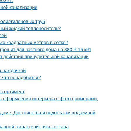
022 г.
нней канализации
полиэтиленовых труб
ьный жидкий теплоноситель?
лей
ько квадратных метров в сотке?
рощит для частного дома на 380 В 15 кВт
п действия принудительной канализации
а наждачкой
: что понадобится?
ассортимент
ов оформления интерьера с фото примерами,
 доме. Достоинства и недостатки подземной
ванной: характеристика состава