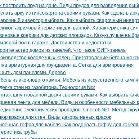
к построить пруд на даче. Виды прудов для разведения ры
елать арку из гипсокартона своими руками. Как сделать арк
арочный инвертор выбрать. Как выбрать сварочный инвер
ликон акриловый герметик для ванной. Характеристика сил
зиновые коврики для детских площадок. Какую лучше выбр
мляной пол в гараже. Достоинства и недостатки
роительство домов из панелей. Что такое СИП-панель
оизводство колодезных колец. Приготовление бетона макс
тка арматурная для фундамента. Сетка для армирования
шить дом панелями. Дерево
бель из акрилового камня. Мебель из искусственного камн
делка стен из газобетона. Технология №2
нтаж шпунтованной доски своими руками. Как выбрать ка
рцевая лента для мебели. Виды и особенности мебельных 
единение электрических проводов. Способ №1. Метод скру
кор краска для стен. Виды декоративных красок
иленная гофра для кабеля. Как подобрать гофру для кабеля
теристика трубы