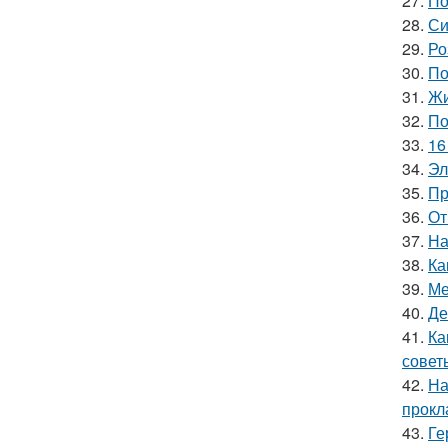
27.
По
28.
Си
29.
Ро
30.
По
31.
Жи
32.
По
33.
16
34.
Эл
35.
Пр
36.
От
37.
На
38.
Ка
39.
Ме
40.
Де
41.
Ка
совет
42.
На
прокл
43.
Ге