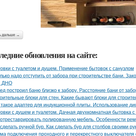
ь дальше →
ледние обновления на сайте:
овки с туалетом и душем. Применение бытовок с санузлом
лько надо отступить от забора при строительстве бани. З
и ДНО
ед построил баню близко к забору. Расстояние бани от заб
оительные блоки для стен. Какие бывают блоки для строите
 такое адаптер для индукционной плиты. Использование ди
овки с душем и туалетом. Дачная двухкомнатная бытовка с
 отреставрировать полированную мебель. Особенности рем
 сделать ручной бур. Как сделать бур для столбов своими р
ма подключения проходного и перекрестного выключателя с