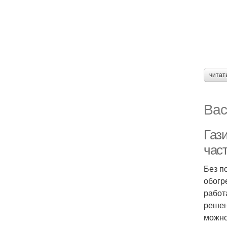
читат
Вас
Газ
час
Без п
обогр
работ
решен
можно