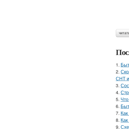
читат
Пос
1.
Быт
2.
Ско
СНТ 
3.
Сос
4.
Стр
5.
Что
6.
Быт
7.
Как
8.
Как
9.
Схе