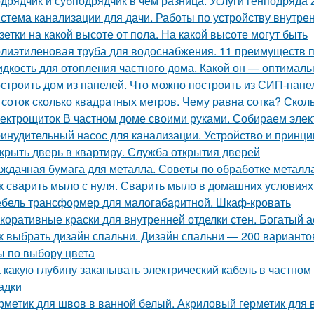
дрядчик и субподрядчик в чем разница. Услуги генподряда 2
стема канализации для дачи. Работы по устройству внутре
зетки на какой высоте от пола. На какой высоте могут быть
лиэтиленовая труба для водоснабжения. 11 преимуществ 
дкость для отопления частного дома. Какой он — оптимал
строить дом из панелей. Что можно построить из СИП-пане
 соток сколько квадратных метров. Чему равна сотка? Скол
ектрощиток В частном доме своими руками. Собираем элект
инудительный насос для канализации. Устройство и принци
крыть дверь в квартиру. Служба открытия дверей
ждачная бумага для металла. Советы по обработке металл
к сварить мыло с нуля. Сварить мыло в домашних условиях
бель трансформер для малогабаритной. Шкаф-кровать
коративные краски для внутренней отделки стен. Богатый 
к выбрать дизайн спальни. Дизайн спальни — 200 вариант
ы по выбору цвета
 какую глубину закапывать электрический кабель в частном
адки
рметик для швов в ванной белый. Акриловый герметик для 