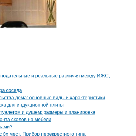
аконодательные и реальные различия между ИЖС,
ора соседа
льства дома: основные виды и характеристики
ска для индукционной плиты
 туалетом и душем: размеры и планировка
онта сколов на мебели
уками?
 3х мест. Прибор перекрестного типа