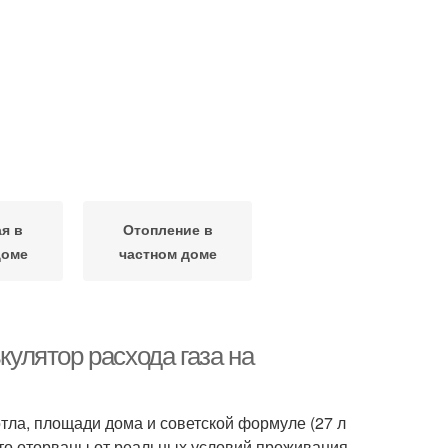
я в
Отопление в
доме
частном доме
кулятор расхода газа на
тла, площади дома и советской формуле (27 л
что оторваны от реальных условий проживания.