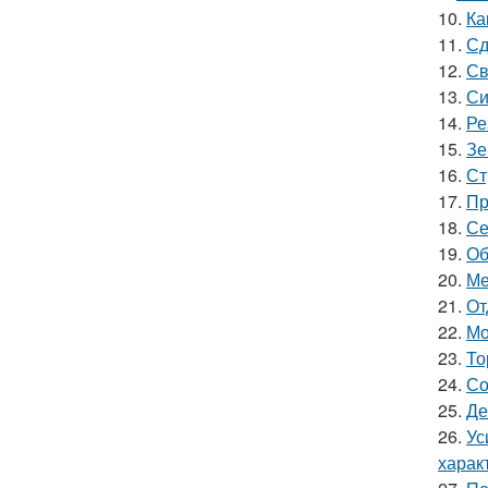
10.
Ка
11.
Сд
12.
Св
13.
Си
14.
Ре
15.
Зе
16.
Ст
17.
Пр
18.
Се
19.
Об
20.
Ме
21.
От
22.
Мо
23.
То
24.
Со
25.
Де
26.
Ус
харак