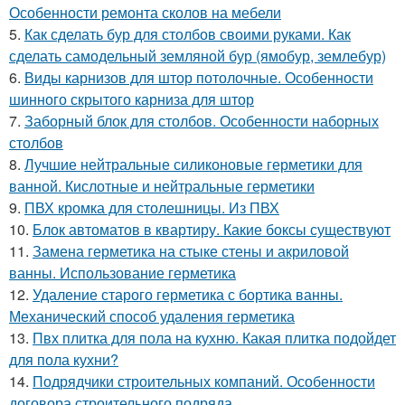
Особенности ремонта сколов на мебели
5.
Как сделать бур для столбов своими руками. Как
сделать самодельный земляной бур (ямобур, землебур)
6.
Виды карнизов для штор потолочные. Особенности
шинного скрытого карниза для штор
7.
Заборный блок для столбов. Особенности наборных
столбов
8.
Лучшие нейтральные силиконовые герметики для
ванной. Кислотные и нейтральные герметики
9.
ПВХ кромка для столешницы. Из ПВХ
10.
Блок автоматов в квартиру. Какие боксы существуют
11.
Замена герметика на стыке стены и акриловой
ванны. Использование герметика
12.
Удаление старого герметика с бортика ванны.
Механический способ удаления герметика
13.
Пвх плитка для пола на кухню. Какая плитка подойдет
для пола кухни?
14.
Подрядчики строительных компаний. Особенности
договора строительного подряда