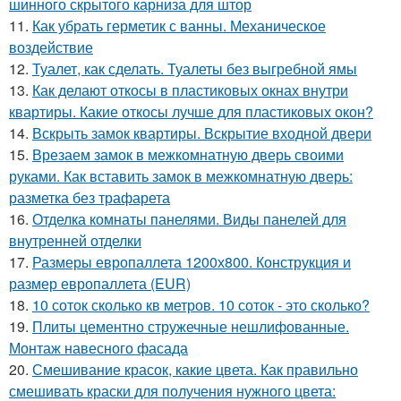
шинного скрытого карниза для штор
11.
Как убрать герметик с ванны. Механическое
воздействие
12.
Туалет, как сделать. Туалеты без выгребной ямы
13.
Как делают откосы в пластиковых окнах внутри
квартиры. Какие откосы лучше для пластиковых окон?
14.
Вскрыть замок квартиры. Вскрытие входной двери
15.
Врезаем замок в межкомнатную дверь своими
руками. Как вставить замок в межкомнатную дверь:
разметка без трафарета
16.
Отделка комнаты панелями. Виды панелей для
внутренней отделки
17.
Размеры европаллета 1200х800. Конструкция и
размер европаллета (EUR)
18.
10 соток сколько кв метров. 10 соток - это сколько?
19.
Плиты цементно стружечные нешлифованные.
Монтаж навесного фасада
20.
Смешивание красок, какие цвета. Как правильно
смешивать краски для получения нужного цвета: