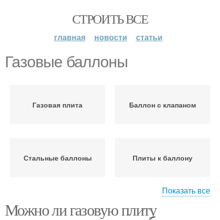
СТРОИТЬ ВСЕ
главная
новости
статьи
Газовые баллоны
Газовая плита
Баллон с клапаном
Стальные баллоны
Плиты к баллону
Показать все
Можно ли газовую плиту
Расстояние от газового
Плита к баллону
баллона