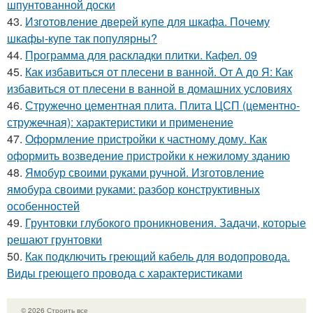
шпунтованной доски
43.
Изготовление дверей купе для шкафа. Почему
шкафы-купе так популярны?
44.
Программа для раскладки плитки. Кафел. 09
45.
Как избавиться от плесени в ванной. От А до Я: Как
избавиться от плесени в ванной в домашних условиях
46.
Стружечно цементная плита. Плита ЦСП (цементно-
стружечная): характеристики и применение
47.
Оформление пристройки к частному дому. Как
оформить возведение пристройки к нежилому зданию
48.
Ямобур своими руками ручной. Изготовление
ямобура своими руками: разбор конструктивных
особенностей
49.
Грунтовки глубокого проникновения. Задачи, которые
решают грунтовки
50.
Как подключить греющий кабель для водопровода.
Виды греющего провода с характеристиками
© 2026 Строить все