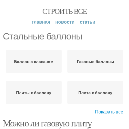
СТРОИТЬ ВСЕ
главная
новости
статьи
Стальные баллоны
Баллон с клапаном
Газовые баллоны
Плиты к баллону
Плита к баллону
Показать все
Можно ли газовую плиту
Расстояние от газового
Баллон до плиты
баллона