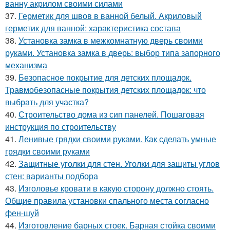
ванну акрилом своими силами
37.
Герметик для швов в ванной белый. Акриловый
герметик для ванной: характеристика состава
38.
Установка замка в межкомнатную дверь своими
руками. Установка замка в дверь: выбор типа запорного
механизма
39.
Безопасное покрытие для детских площадок.
Травмобезопасные покрытия детских площадок: что
выбрать для участка?
40.
Строительство дома из сип панелей. Пошаговая
инструкция по строительству
41.
Ленивые грядки своими руками. Как сделать умные
грядки своими руками
42.
Защитные уголки для стен. Уголки для защиты углов
стен: варианты подбора
43.
Изголовье кровати в какую сторону должно стоять.
Общие правила установки спального места согласно
фен-шуй
44.
Изготовление барных стоек. Барная стойка своими