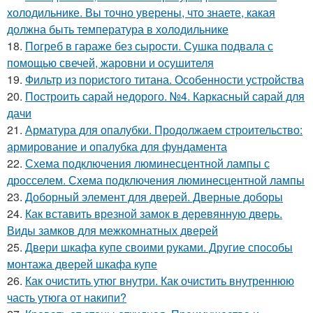
холодильнике. Вы точно уверены, что знаете, какая
должна быть температура в холодильнике
18.
Погреб в гараже без сырости. Сушка подвала с
помощью свечей, жаровни и осушителя
19.
Фильтр из пористого титана. Особенности устройства
20.
Построить сарай недорого. №4. Каркасный сарай для
дачи
21.
Арматура для опалубки. Продолжаем строительство:
армирование и опалубка для фундамента
22.
Схема подключения люминесцентной лампы с
дросселем. Схема подключения люминесцентной лампы
23.
Доборный элемент для дверей. Дверные доборы
24.
Как вставить врезной замок в деревянную дверь.
Виды замков для межкомнатных дверей
25.
Двери шкафа купе своими руками. Другие способы
монтажа дверей шкафа купе
26.
Как очистить утюг внутри. Как очистить внутреннюю
часть утюга от накипи?