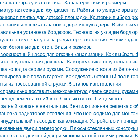
ска на террасу из пластика. Характеристики и размеры
матурная сетка для фундамента. Работы по укладке армат
зиновая плитка для детской площадки. Критерии выбора ре
к правильно врезать замок в деревянную дверь. Выбор зам
авильная установка бордюров. Технология укладки бордюр
гулятор температуры на радиаторе отопления. Рекомендац
оки бетонные для стен. Виды и размеры
верхностный насос для откачки канализации. Как выбрать 
ита шпунтованная для пола. Как применяют шпунтованные
пка колодца своими руками. Сооружение ствола из бетонны
тонирование пола в гараже. Как сделать бетонный пол в г
ты из прессованной стружки. 5 этапов изготовления
к правильно поставить межкомнатную дверь своими руками
ревод цемента из м3 в кг. Сколько весит 1 м цемента
ратный клапан в вентиляции. Вентиляционная решетка с 
тановка радиаторов отопления. Что необходимо для монта
инудительный насос для канализации. Устройство и принци
еклянные двери перегородки. Плюсы стеклянных конструк
тановка раздвижной двери межкомнатной своими руками. 