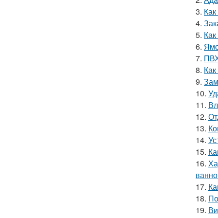
3.
Как
4.
Зак
5.
Как
6.
Ямо
7.
ПВХ
8.
Как
9.
Зам
10.
Уд
11.
Вл
12.
От
13.
Ко
14.
Ус
15.
Ка
16.
Ха
ванно
17.
Ка
18.
По
19.
Ви