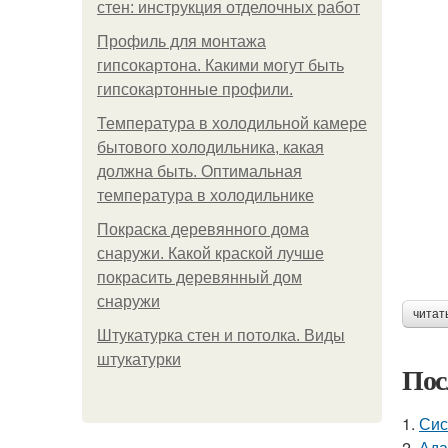
стен: инструкция отделочных работ
Профиль для монтажа
гипсокартона. Какими могут быть
гипсокартонные профили.
Температура в холодильной камере
бытового холодильника, какая
должна быть. Оптимальная
температура в холодильнике
Покраска деревянного дома
снаружи. Какой краской лучше
покрасить деревянный дом
снаружи
читат
Штукатурка стен и потолка. Виды
штукатурки
Пос
1.
Сис
2.
Ада