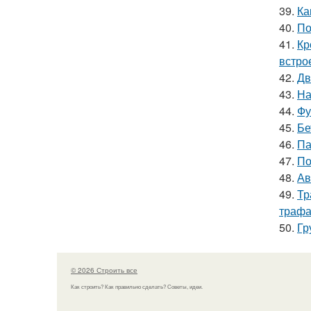
39.
Ка
40.
По
41.
Кр
встро
42.
Дв
43.
На
44.
Фу
45.
Бе
46.
Па
47.
По
48.
Ав
49.
Тр
трафа
50.
Гр
© 2026 Строить все
Как строить? Как правильно сделать? Советы, идеи.