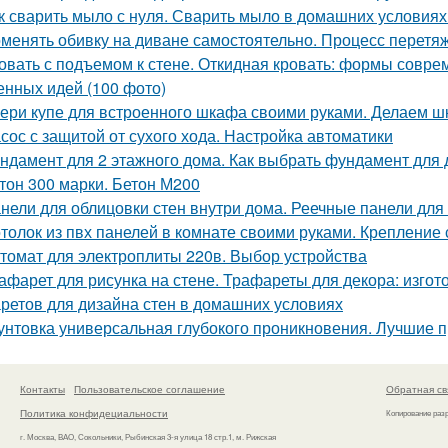
к сварить мыло с нуля. Сварить мыло в домашних условиях
менять обивку на диване самостоятельно. Процесс перетяж
овать с подъемом к стене. Откидная кровать: формы совр
енных идей (100 фото)
ери купе для встроенного шкафа своими руками. Делаем ш
сос с защитой от сухого хода. Настройка автоматики
ндамент для 2 этажного дома. Как выбрать фундамент для
тон 300 марки. Бетон М200
нели для облицовки стен внутри дома. Реечные панели для 
толок из пвх панелей в комнате своими руками. Крепление
томат для электроплиты 220в. Выбор устройства
афарет для рисунка на стене. Трафареты для декора: изго
ретов для дизайна стен в домашних условиях
унтовка универсальная глубокого проникновения. Лучшие п
Контакты
Пользовательское соглашение
Обратная св
Политика конфидециальности
Копирование раз
г. Москва, ВАО, Сокольники, Рыбинская 3-я улица 18 стр.1, м. Рижская