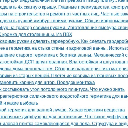
 сделать 4х скатную крышу. Главные преимущества конструк
азы на строительство и ремонт от частных лиц. Частные зак
 сделать ручной ямобур своими руками. Общая информаци
бур на трактор своими руками. Изготовление ямобура сво
 кромка для столешницы. Из ПВХ
 своими руками сделать гардеробную. Как сделать гардеро
ена герметика на стыке стены и акриловой ванны. Использ
аление старого герметика с бортика ванны. Механический 
агостойкая ДСП шпунтованная. Влагостойкая и шпунтованн
делка дома пенопластом. Обзорная характеристика матери
врики из старых вещей. Плетение коврика из тканевых поло
тановить карниз для штор. Порядок монтажа
к состыковать угол потолочного плинтуса. Что нужно знать
рактеристика силиконового водостойкого герметика для ва
й и какие выбрать
кой герметик для ванной лучше. Характеристики вещества
толочные диффузоры для вентиляции. Что такое диффузо
ниловая плитка самоклеющаяся для пола. Структура и вид