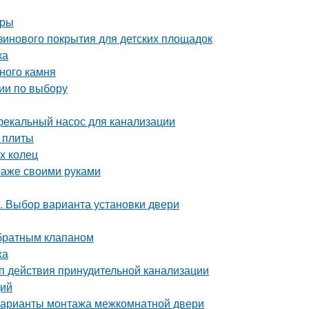
уры
зинового покрытия для детских площадок
ка
ного камня
ии по выбору
фекальный насос для канализации
 плиты
х колец
араже своими руками
. Выбор варианта установки двери
обратным клапаном
жа
п действия принудительной канализации
ций
Варианты монтажа межкомнатной двери