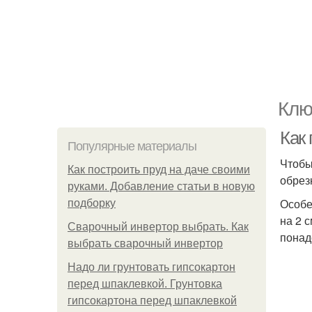
Клю
Как
Популярные материалы
Чтобы
Как построить пруд на даче своими
обрез
руками. Добавление статьи в новую
Особе
подборку
на 2 
Сварочный инвертор выбрать. Как
понад
выбрать сварочный инвертор
Надо ли грунтовать гипсокартон
перед шпаклевкой. Грунтовка
гипсокартона перед шпаклевкой