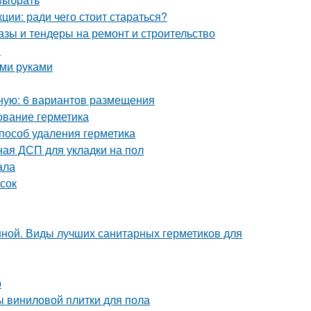
ции: ради чего стоит стараться?
азы и тендеры на ремонт и строительство
я
ими руками
бную: 6 вариантов размещения
ование герметика
способ удаления герметика
ая ДСП для укладки на пол
ала
сок
нной. Виды лучших санитарных герметиков для
р
ы виниловой плитки для пола