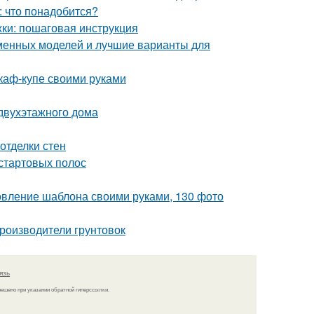
: что понадобится?
ки: пошаговая инструкция
еменных моделей и лучшие варианты для
каф-купе своими руками
 двухэтажного дома
отделки стен
 стартовых полос
товление шаблона своими руками, 130 фото
роизводители грунтовок
язь
решено при указании обратной гиперссылки.