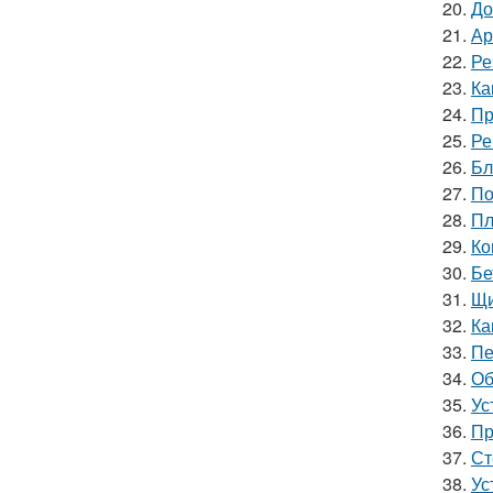
20.
До
21.
Ар
22.
Ре
23.
Ка
24.
Пр
25.
Ре
26.
Бл
27.
По
28.
Пл
29.
Ко
30.
Бе
31.
Щи
32.
Ка
33.
Пе
34.
Об
35.
Ус
36.
Пр
37.
Ст
38.
Ус