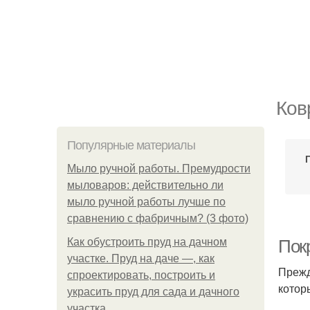
Ков
Популярные материалы
Мыло ручной работы. Премудрости
мыловаров: действительно ли
мыло ручной работы лучше по
сравнению с фабричным? (3 фото)
Как обустроить пруд на дачном
Пок
участке. Пруд на даче —, как
Прежд
спроектировать, построить и
котор
украсить пруд для сада и дачного
участка