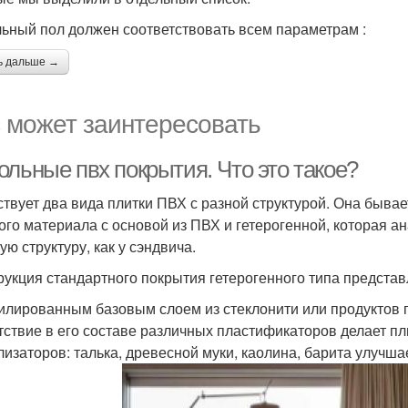
ьный пол должен соответствовать всем параметрам :
ь дальше →
 может заинтересовать
ольные пвх покрытия. Что это такое?
твует два вида плитки ПВХ с разной структурой. Она бывает
ого материала с основой из ПВХ и гетерогенной, которая 
ую структуру, как у сэндвича.
рукция стандартного покрытия гетерогенного типа представ
лированным базовым слоем из стеклонити или продуктов
тствие в его составе различных пластификаторов делает пли
лизаторов: талька, древесной муки, каолина, барита улучш