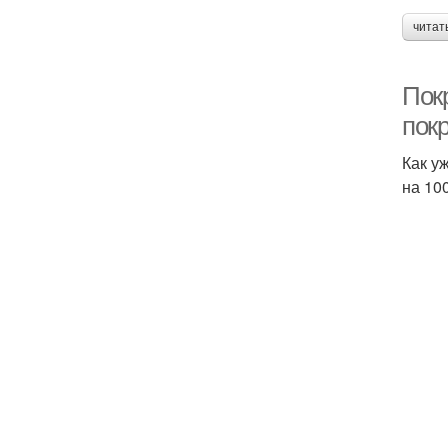
читат
Пок
пок
Как у
на 10