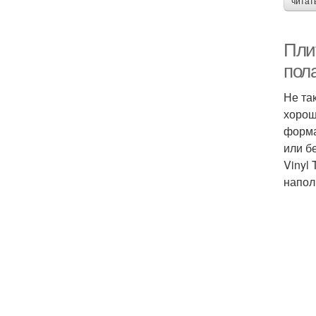
читат
Пли
пол
Не та
хорош
форма
или б
Vinyl
напол