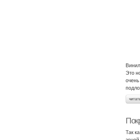
Винил
Это н
очень
подло
читат
Пок
Так к
зоной