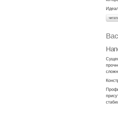
Идеал
читат
Вас
Нап
Сущес
прочн
сложн
Конст
Профи
прису
стаби