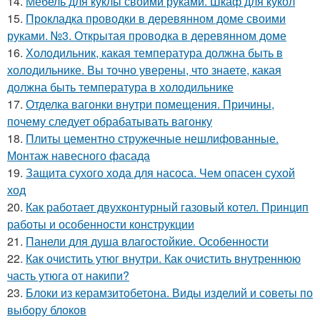
14.
Мебель для куклы своими руками. Шкаф для кукол
15.
Прокладка проводки в деревянном доме своими
руками. №3. Открытая проводка в деревянном доме
16.
Холодильник, какая температура должна быть в
холодильнике. Вы точно уверены, что знаете, какая
должна быть температура в холодильнике
17.
Отделка вагонки внутри помещения. Причины,
почему следует обрабатывать вагонку
18.
Плиты цементно стружечные нешлифованные.
Монтаж навесного фасада
19.
Защита сухого хода для насоса. Чем опасен сухой
ход
20.
Как работает двухконтурный газовый котел. Принцип
работы и особенности конструкции
21.
Панели для душа влагостойкие. Особенности
22.
Как очистить утюг внутри. Как очистить внутреннюю
часть утюга от накипи?
23.
Блоки из керамзитобетона. Виды изделий и советы по
выбору блоков