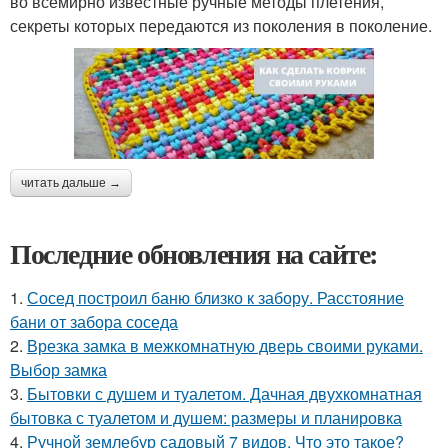
во всемирно известные ручные методы плетения,
секреты которых передаются из поколения в поколение.
читать дальше →
Последние обновления на сайте:
1.
Сосед построил баню близко к забору. Расстояние
бани от забора соседа
2.
Врезка замка в межкомнатную дверь своими руками.
Выбор замка
3.
Бытовки с душем и туалетом. Дачная двухкомнатная
бытовка с туалетом и душем: размеры и планировка
4.
Ручной землебур садовый 7 видов. Что это такое?