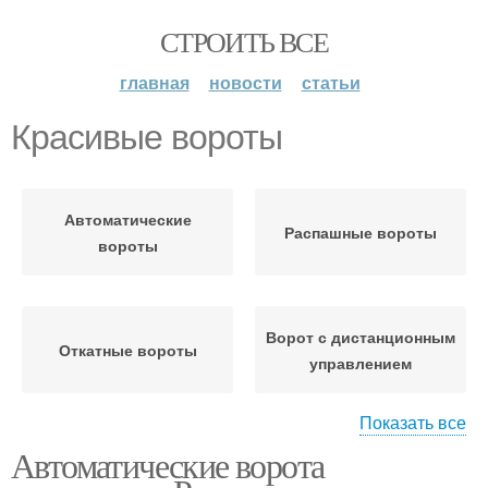
СТРОИТЬ ВСЕ
главная
новости
статьи
Красивые вороты
Автоматические
Распашные вороты
вороты
Ворот с дистанционным
Откатные вороты
управлением
Показать все
Автоматические ворота
Автоматики на
Рулонные вороты
распашные ворота