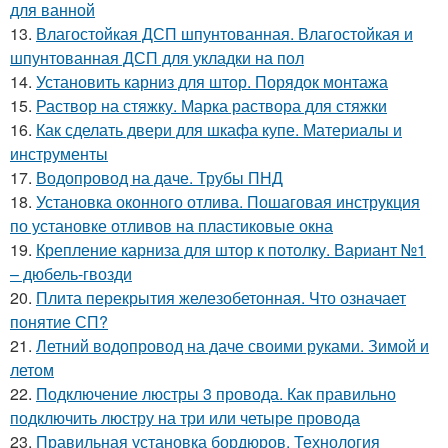
для ванной
13.
Влагостойкая ДСП шпунтованная. Влагостойкая и
шпунтованная ДСП для укладки на пол
14.
Установить карниз для штор. Порядок монтажа
15.
Раствор на стяжку. Марка раствора для стяжки
16.
Как сделать двери для шкафа купе. Материалы и
инструменты
17.
Водопровод на даче. Трубы ПНД
18.
Установка оконного отлива. Пошаговая инструкция
по установке отливов на пластиковые окна
19.
Крепление карниза для штор к потолку. Вариант №1
– дюбель-гвозди
20.
Плита перекрытия железобетонная. Что означает
понятие СП?
21.
Летний водопровод на даче своими руками. Зимой и
летом
22.
Подключение люстры 3 провода. Как правильно
подключить люстру на три или четыре провода
23.
Правильная установка бордюров. Технология