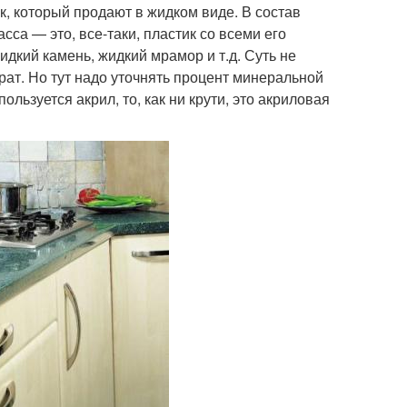
, который продают в жидком виде. В состав
са — это, все-таки, пластик со всеми его
дкий камень, жидкий мрамор и т.д. Суть не
ат. Но тут надо уточнять процент минеральной
льзуется акрил, то, как ни крути, это акриловая