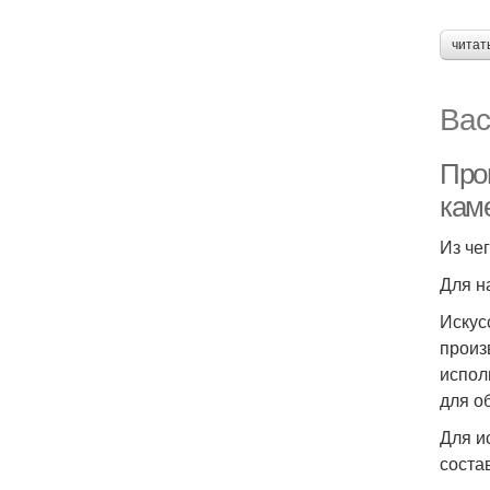
читат
Вас
Про
кам
Из че
Для н
Искус
произ
испол
для о
Для и
соста