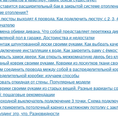
 ставится расширительный бак в закрытой системе отоплен
ме отопления?
 люстры выходят 4 провода. Как подключить люстру: с 2, 3
ючателю
мена обивки дивана. Что собой представляет перетяжка ди
мляной пол в гараже. Достоинства и недостатки
нтаж шпунтованной доски своими руками. Как выбрать ка
дключение инсталляции к воде. Как закрепить раму с ёмко
крыть замок двери. Как открыть межкомнатную дверь без к
аный коврик своими руками. Коврики из лоскутков ткани св
м соединить провода между собой в распределительной ко
еделительной коробке: изучаем способы
овать откидная от стены. Популярные модели
врики своими руками из старых вещей. Разные варианты со
: пошаговые рекомендации
оходной выключатель подключение 3 точки. Схема подключ
к прикрепить потолочный карниз к натяжному потолку с за
лдинг это, что. Разновидности