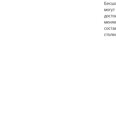
Бесшо
могут
досто
меняе
соста
столе