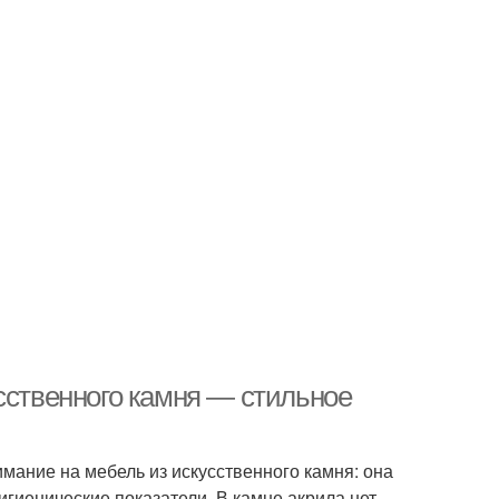
сственного камня — стильное
имание на мебель из искусственного камня: она
игиенические показатели. В камне акрила нет