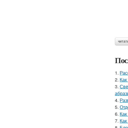
читат
Пос
1.
Рас
2.
Как
3.
Све
абраз
4.
Раз
5.
Отд
6.
Как
7.
Как
8.
Бло