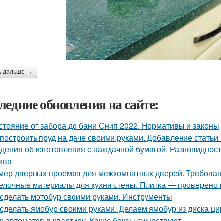
ь дальше →
ледние обновления на сайте:
стояние от забора до бани Снип 2022. Нормативы и законы
 построить пруд на даче своими руками. Добавление статьи
дения об изготовления с наждачной бумагой. Разновидност
ива
мер дверных проемов для межкомнатных дверей. Требова
елочные материалы для кухни стены. Плитка — проверено
 сделать мотобур своими руками. Инструменты
 сделать ямобур своими руками. Делаем ямобур из диска ц
к автоматов в квартиру. Какие боксы существуют