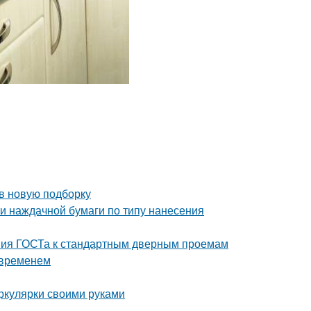
 в новую подборку
и наждачной бумаги по типу нанесения
ния ГОСТа к стандартным дверным проемам
 временем
иркулярки своими руками