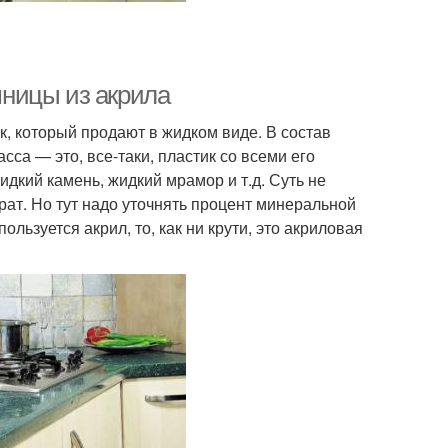
ницы из акрила
, который продают в жидком виде. В состав
са — это, все-таки, пластик со всеми его
дкий камень, жидкий мрамор и т.д. Суть не
ат. Но тут надо уточнять процент минеральной
льзуется акрил, то, как ни крути, это акриловая