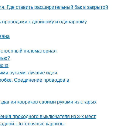
ия. Где ставить расширительный бак в закрытой
, 4 проводами к двойному и одинарному
вана
чественный пиломатериал
стью?
люча
оими руками: лучшие идеи
робке. Соединение проводов в
здания ковриков своими руками из старых
ения проходного выключателя из 3-х мест
кладной. Потолочные карнизы