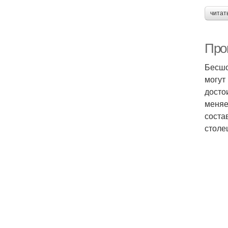
читат
Про
Бесшо
могут
досто
меняе
соста
столе