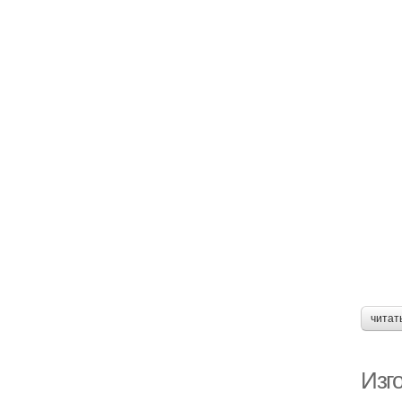
читат
Изг