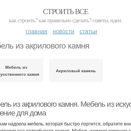
СТРОИТЬ ВСЕ
как строить? как правильно сделать? советы, идеи.
главная
новости
статьи
ель из акрилового камня
Мебель из
Акриловый камень
кусственного камня
ель из акрилового камня. Мебель из иску
ение для дома
вам надоела мебель, которая быстро портится, обратите вн
етворит все потребности хозяев. Мебель изимеет хорошие г