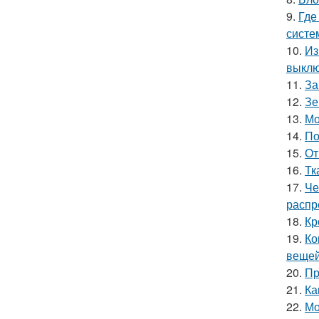
9.
Где
систе
10.
Из
выкл
11.
За
12.
Зе
13.
Мо
14.
По
15.
От
16.
Тк
17.
Че
распр
18.
Кр
19.
Ко
вещей
20.
Пр
21.
Ка
22.
Мо