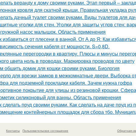
елать веранду к дому своими руками. Этап первый – закла
лонная кровля для скатной крыши. Правильная укладка ру
елать дачный туалет своими руками. Виды туалетов для да
щитные уголки для стен. Уголки для защиты углов стен: ва
гружной насос малышок. Область применения
к избавиться от плесени в ванной. От А до Я: Как избавить
висимость сечения кабеля от мощности. S=0,8D.
еклянные перегородки в квартиру. Плюсы и минусы перегор
кого цвета ноль в проводах. Маркировка проводов по цвету
м обшить домик для кошки своими руками. Биология
ерло для врезки замков в межкомнатные двери. Выборка от
фра для подземной прокладки кабеля. Зачем нужна гофра
ортивное покрытие для улицы из резиновой крошки. Сфера
рметик силиконовый для ванны. Область применения
к сделать пруд своими руками. Как сделать на даче пруд и
змещение контейнерных площадок для сбора тбо. Муниципа
Контакты
Пользовательское соглашение
Обратная св