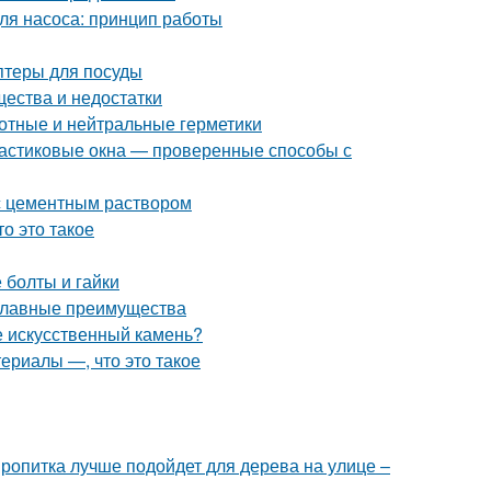
для насоса: принцип работы
птеры для посуды
щества и недостатки
отные и нейтральные герметики
пластиковые окна — проверенные способы с
с цементным раствором
о это такое
 болты и гайки
 главные преимущества
е искусственный камень?
ериалы —, что это такое
пропитка лучше подойдет для дерева на улице –