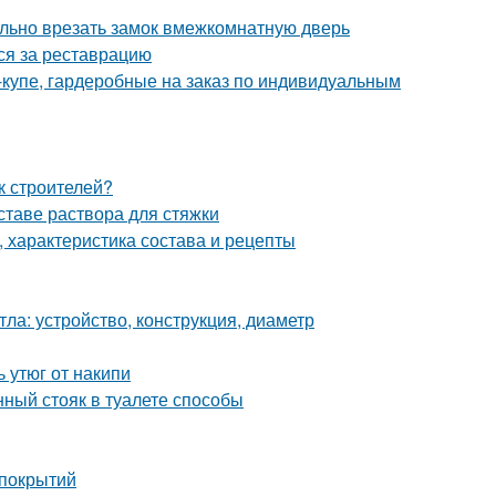
вильно врезать замок вмежкомнатную дверь
ься за реставрацию
-купе, гардеробные на заказ по индивидуальным
к строителей?
ставе раствора для стяжки
 характеристика состава и рецепты
ла: устройство, конструкция, диаметр
ь утюг от накипи
нный стояк в туалете способы
 покрытий