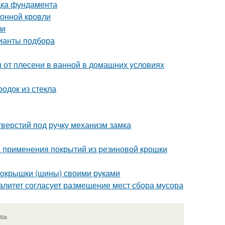
дка фундамента
лонной кровли
чи
рианты подбора
ся от плесени в ванной в домашних условиях
одок из стекла
верстий под ручку механизм замка
 применения покрытий из резиновой крошки
з покрышки (шины) своими руками
литет согласует размещение мест сбора мусора
язь