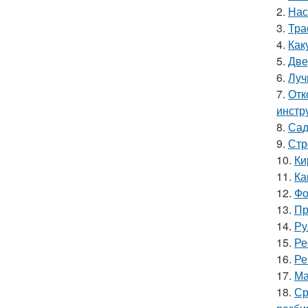
2.
Нас
3.
Тра
4.
Как
5.
Две
6.
Луч
7.
Отк
инстр
8.
Сад
9.
Стр
10.
Ки
11.
Ка
12.
Фо
13.
Пр
14.
Ру
15.
Ре
16.
Ре
17.
Ма
18.
Ср