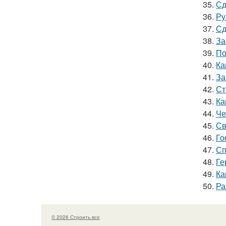
35.
Сд
36.
Ру
37.
Сд
38.
За
39.
По
40.
Ка
41.
За
42.
Ст
43.
Ка
44.
Че
45.
Св
46.
Го
47.
Сп
48.
Ге
49.
Ка
50.
Ра
© 2026 Строить все