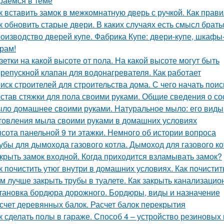
раемся в теме
к вставить замок в межкомнатную дверь с ручкой. Как пра
к обновить старые двери. В каких случаях есть смысл брат
оизводство дверей купе. Фабрика Купе: двери-купе, шкафы
рам!
зетки на какой высоте от пола. На какой высоте могут быть
репускной клапан для водонагревателя. Как работает
иск строителей для строительства дома. С чего начать поис
став стяжки для пола своими руками. Общие сведения о со
ло домашнее своими руками. Натуральное мыло: его виды,
товления мыла своими руками в домашних условиях
сота панельной 9 ти этажки. Немного об истории вопроса
убы для дымохода газового котла. Дымоход для газового кот
крыть замок входной. Когда приходится взламывать замок?
к почистить утюг внутри в домашних условиях. Как почистит
м лучше закрыть трубы в туалете. Как закрыть канализацио
тановка бордюра дорожного. Бордюры, виды и назначение
счет деревянных балок. Расчет балок перекрытия
к сделать полы в гараже. Способ 4 – устройство резиновых