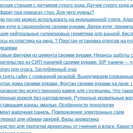
осная станция с датчиком сухого хода. Датчик сухого хода 
фарет под покраску стен. Для чего нужны?
ую посуду можно использовать на индукционной плите. Ада
ри купе в гардеробную своими руками. Двери купе: преиму
шие нейтральные силиконовые герметики для ванной. Кисл
осы из пластика на окна. ? Простая установка откосов на 
укциями
овые фигурки из цемента своими руками. Нюансы работы 
оительство из СИП-панелей своими руками. SIP панели –, чт
рпич для очага. Заглубленный очаг
к снять гайку с сорванной резьбой. Выкручиваем сорванные
нтан дома своими руками. Фонтан своими руками на даче:
оизводство искусственного камня для столешниц. Что тако
лонная кровля без наплавления. Рулонные кровельные мат
ставрация ванны эмалью. Особенности технологии
монт варочная панель. Повреждение электронных схем
териал для обивки дверей. Виды дерматина
едство для пропитки древесины от гниения и влаги. Какая 