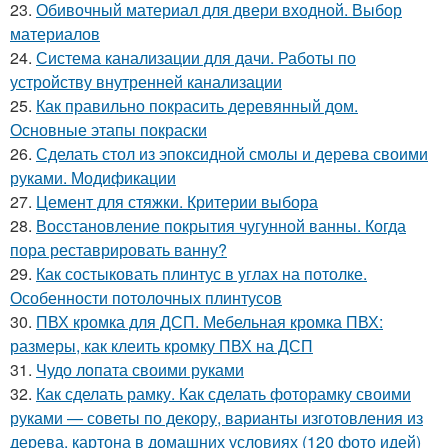
23.
Обивочный материал для двери входной. Выбор
материалов
24.
Система канализации для дачи. Работы по
устройству внутренней канализации
25.
Как правильно покрасить деревянный дом.
Основные этапы покраски
26.
Сделать стол из эпоксидной смолы и дерева своими
руками. Модификации
27.
Цемент для стяжки. Критерии выбора
28.
Восстановление покрытия чугунной ванны. Когда
пора реставрировать ванну?
29.
Как состыковать плинтус в углах на потолке.
Особенности потолочных плинтусов
30.
ПВХ кромка для ДСП. Мебельная кромка ПВХ:
размеры, как клеить кромку ПВХ на ДСП
31.
Чудо лопата своими руками
32.
Как сделать рамку. Как сделать фоторамку своими
руками — советы по декору, варианты изготовления из
дерева, картона в домашних условиях (120 фото идей)