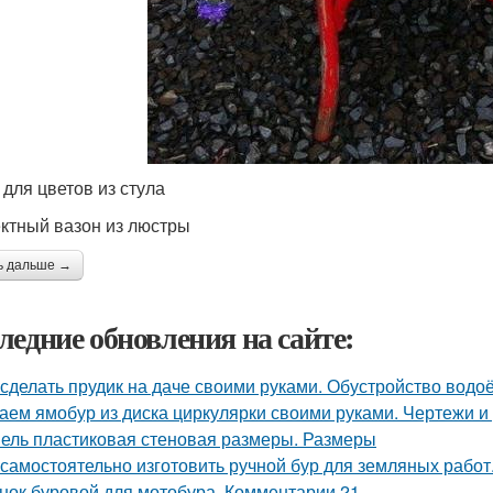
 для цветов из стула
тный вазон из люстры
ь дальше →
ледние обновления на сайте:
 сделать прудик на даче своими руками. Обустройство вод
аем ямобур из диска циркулярки своими руками. Чертежи 
ель пластиковая стеновая размеры. Размеры
 самостоятельно изготовить ручной бур для земляных работ
нок буровой для мотобура. Комментарии 21