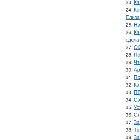
23.
Ка
24.
Ко
Елиза
25.
На
26.
Ка
сдела
27.
Об
28.
По
29.
Чт
30.
Ар
31.
По
32.
Ка
33.
ПВ
34.
Са
35.
Ус
36.
Ст
37.
За
38.
Тр
39.
За