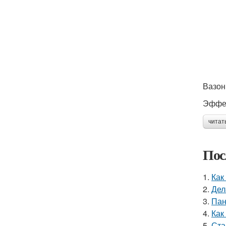
Вазон
Эффек
читат
Пос
1.
Как
2.
Дел
3.
Пан
4.
Как
5.
Ста