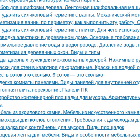
бор для шлифовки дерева. Ленточная шлифовальная маш
 удалить силиконовый герметик с ванны. Механический мет
метизация ванны по периметру, как выполнить эту работу. 
 удалить силиконовый герметик с плитки. Для чего использу
зводка электрики в деревянном доме. Основные требовани
рмальное давление воды в водопроводе. Давление воды: 
рметизация деревянных окон. Виды и типы
ды дверных ручек для межкомнатных дверей. Нажимные р
аски для стен в квартире декоративные. Краски на водной 
сть соток это сколько. 6 соток — это сколько
делка комнаты панелями. Виды панелей для внутренней от
тонная плита перекрытия. Панели ПК
тройство контейнерной площадки для мусора. Архитектурн
а
бель из акрилового камня. Мебель из искусственного камн
моходы для котлов отопления. Требования к дымоходам дл
ощадка под контейнеры для мусора. Виды площадок
рцевая лента для мебели. Виды и особенности мебельных 