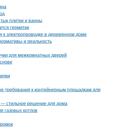
ина
од
Стык плитки и ванны
ется герметик
я к электропроводке в деревянном доме
нормативы и реальность
учки для межкомнатных дверей
основе
делки
ые требования к контейнерным площадкам для
я — стильное решение для дома
я газовых котлов
кромок