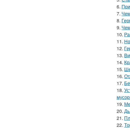
6.
При
7.
Чем
8.
Гер
9.
Чем
10.
Ра
11.
Но
12.
Ге
13.
Ви
14.
Кр
15.
Ше
16.
От
17.
Бе
18.
Ус
мусор
19.
Ме
20.
Ды
21.
Пл
22.
То