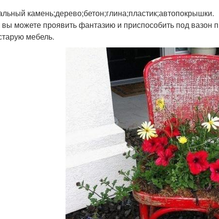
альный камень;дерево;бетон;глина;пластик;автопокрышки.
 вы можете проявить фантазию и приспособить под вазон 
старую мебель.