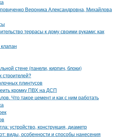
ка
оповиченко Вероника Александровна, Михайлова
сы
ительство террасы к дому своими руками: как
 клапан
ьной стене (панели, кирпич, блоки)
к строителей?
толочных плинтусов
леить кромку ПВХ на ДСП
ов. Что такое цемент и как с ним работать
жа
оек
ов
ла: устройство, конструкция, диаметр
от: виды, особенности и способы нанесения