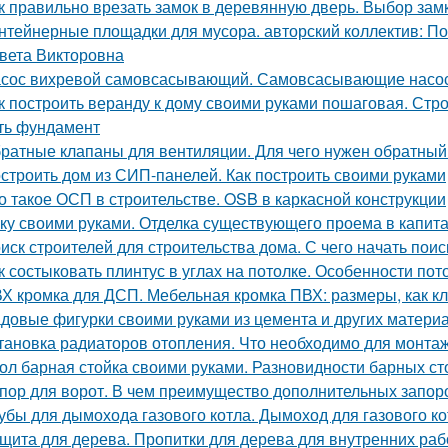
к правильно врезать замок в деревянную дверь. Выбор зам
нтейнерные площадки для мусора. авторский коллектив: П
вета Викторовна
сос вихревой самовсасывающий. Самовсасывающие насо
к построить веранду к дому своими руками пошаговая. Стро
ть фундамент
ратные клапаны для вентиляции. Для чего нужен обратный
строить дом из СИП-панелей. Как построить своими руками
о такое ОСП в строительстве. OSB в каркасной конструкции
ку своими руками. Отделка существующего проема в капитал
иск строителей для строительства дома. С чего начать поис
к состыковать плинтус в углах на потолке. Особенности по
Х кромка для ДСП. Мебельная кромка ПВХ: размеры, как к
довые фигурки своими руками из цемента и других материал
тановка радиаторов отопления. Что необходимо для монта
ол барная стойка своими руками. Разновидности барных ст
пор для ворот. В чем преимущество дополнительных запор
убы для дымохода газового котла. Дымоход для газового кот
щита для дерева. Пропитки для дерева для внутренних раб