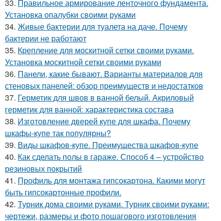
33.
Правильное армирование ленточного фундамента.
Установка опалубки своими руками
34.
Живые бактерии для туалета на даче. Почему
бактерии не работают
35.
Крепление для москитной сетки своими руками.
Установка москитной сетки своими руками
36.
Панели, какие бывают. Варианты материалов для
стеновых панелей: обзор преимуществ и недостатков
37.
Герметик для швов в ванной белый. Акриловый
герметик для ванной: характеристика состава
38.
Изготовление дверей купе для шкафа. Почему
шкафы-купе так популярны?
39.
Виды шкафов-купе. Преимущества шкафов-купе
40.
Как сделать полы в гараже. Способ 4 – устройство
резиновых покрытий
41.
Профиль для монтажа гипсокартона. Какими могут
быть гипсокартонные профили.
42.
Турник дома своими руками. Турник своими руками:
чертежи, размеры и фото пошагового изготовления