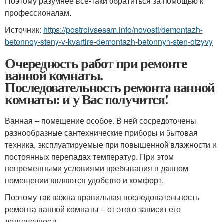
Поэтому разумнее все-таки обратиться за помощью к
профессионалам.
Источник:
https://postroivsesam.info/novosti/demontazh-
betonnoy-steny-v-kvartire-demontazh-betonnyh-sten-otzyvy
Очередность работ при ремонте
ванной комнаты.
Последовательность ремонта ванной
комнаты: и у Вас получится!
Ванная – помещение особое. В ней сосредоточены
разнообразные сантехнические приборы и бытовая
техника, эксплуатируемые при повышенной влажности и
постоянных перепадах температур. При этом
непременными условиями пребывания в данном
помещении являются удобство и комфорт.
Поэтому так важна правильная последовательность
ремонта ванной комнаты – от этого зависит его
долговечность.