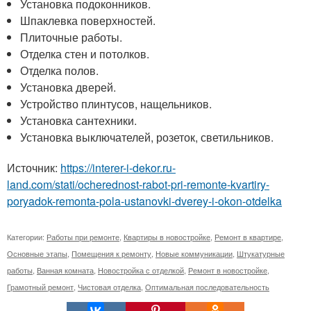
Установка подоконников.
Шпаклевка поверхностей.
Плиточные работы.
Отделка стен и потолков.
Отделка полов.
Установка дверей.
Устройство плинтусов, нащельников.
Установка сантехники.
Установка выключателей, розеток, светильников.
Источник:
https://interer-i-dekor.ru-
land.com/stati/ocherednost-rabot-pri-remonte-kvartiry-
poryadok-remonta-pola-ustanovki-dverey-i-okon-otdelka
Категории:
Работы при ремонте
,
Квартиры в новостройке
,
Ремонт в квартире
,
Основные этапы
,
Помещения к ремонту
,
Новые коммуникации
,
Штукатурные
работы
,
Ванная комната
,
Новостройка с отделкой
,
Ремонт в новостройке
,
Грамотный ремонт
,
Чистовая отделка
,
Оптимальная последовательность