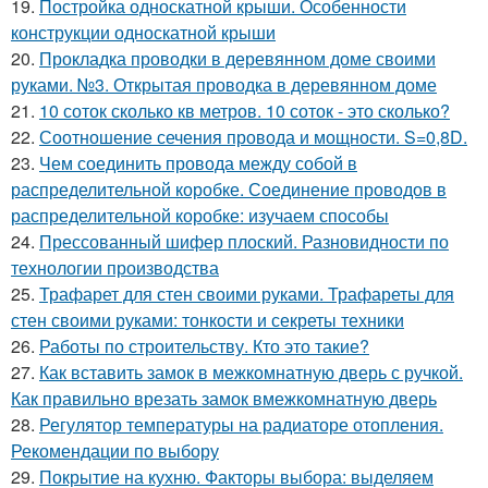
19.
Постройка односкатной крыши. Особенности
конструкции односкатной крыши
20.
Прокладка проводки в деревянном доме своими
руками. №3. Открытая проводка в деревянном доме
21.
10 соток сколько кв метров. 10 соток - это сколько?
22.
Соотношение сечения провода и мощности. S=0,8D.
23.
Чем соединить провода между собой в
распределительной коробке. Соединение проводов в
распределительной коробке: изучаем способы
24.
Прессованный шифер плоский. Разновидности по
технологии производства
25.
Трафарет для стен своими руками. Трафареты для
стен своими руками: тонкости и секреты техники
26.
Работы по строительству. Кто это такие?
27.
Как вставить замок в межкомнатную дверь с ручкой.
Как правильно врезать замок вмежкомнатную дверь
28.
Регулятор температуры на радиаторе отопления.
Рекомендации по выбору
29.
Покрытие на кухню. Факторы выбора: выделяем