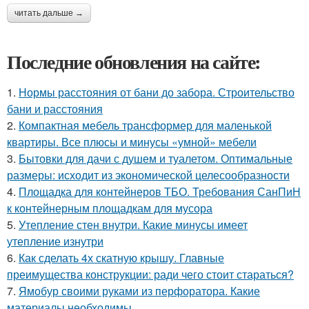
читать дальше →
Последние обновления на сайте:
1.
Нормы расстояния от бани до забора. Строительство
бани и расстояния
2.
Компактная мебель трансформер для маленькой
квартиры. Все плюсы и минусы «умной» мебели
3.
Бытовки для дачи с душем и туалетом. Оптимальные
размеры: исходит из экономической целесообразности
4.
Площадка для контейнеров ТБО. Требования СанПиН
к контейнерным площадкам для мусора
5.
Утепление стен внутри. Какие минусы имеет
утепление изнутри
6.
Как сделать 4х скатную крышу. Главные
преимущества конструкции: ради чего стоит стараться?
7.
Ямобур своими руками из перфоратора. Какие
материалы необходимы