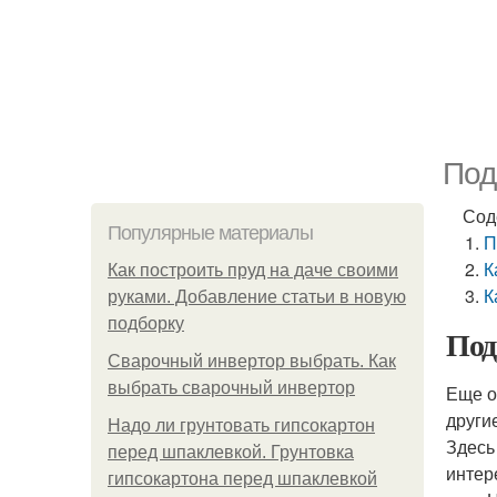
Под
Сод
Популярные материалы
П
К
Как построить пруд на даче своими
К
руками. Добавление статьи в новую
подборку
Под
Сварочный инвертор выбрать. Как
выбрать сварочный инвертор
Еще о
други
Надо ли грунтовать гипсокартон
Здесь
перед шпаклевкой. Грунтовка
интер
гипсокартона перед шпаклевкой