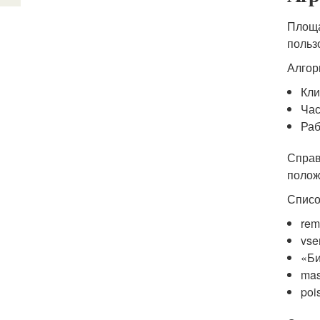
Площа
польз
Алгор
Кли
Час
Раб
Справ
полож
Списо
rem
vse
«Би
mas
pois