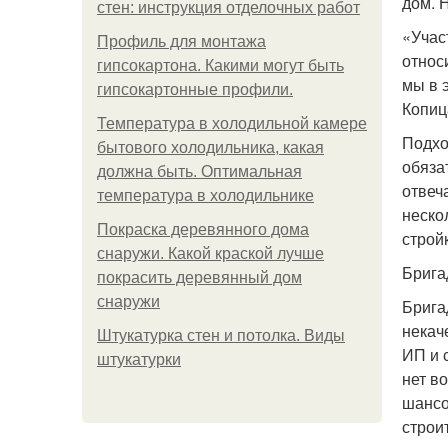
дом. 
стен: инструкция отделочных работ
«Учас
Профиль для монтажа
относ
гипсокартона. Какими могут быть
мы в 
гипсокартонные профили.
Копиц
Температура в холодильной камере
Подхо
бытового холодильника, какая
обяза
должна быть. Оптимальная
отвеч
температура в холодильнике
неско
Покраска деревянного дома
строй
снаружи. Какой краской лучше
Брига
покрасить деревянный дом
снаружи
Брига
некач
Штукатурка стен и потолка. Виды
ИП и 
штукатурки
нет в
шансо
строи