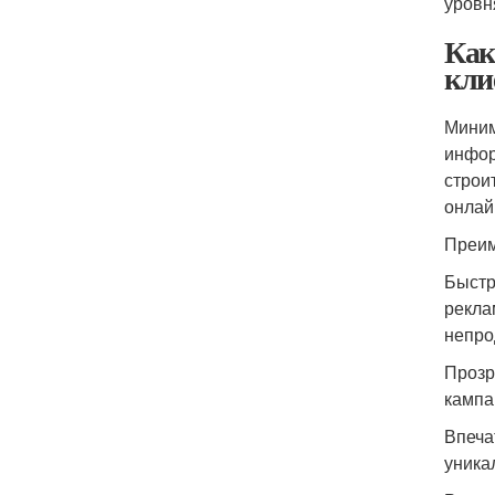
уровн
Как
кли
Миним
инфор
строи
онлай
Преим
Быстр
рекла
непро
Прозр
кампа
Впеча
уника