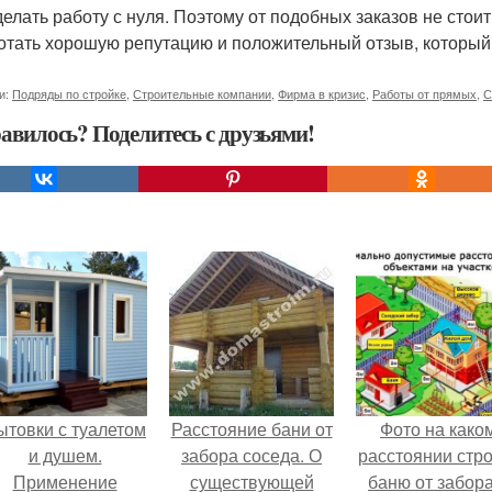
делать работу с нуля. Поэтому от подобных заказов не стои
отать хорошую репутацию и положительный отзыв, который 
и:
Подряды по стройке
,
Строительные компании
,
Фирма в кризис
,
Работы от прямых
,
С
авилось? Поделитесь с друзьями!
ытовки с туалетом
Расстояние бани от
Фото на како
и душем.
забора соседа. О
расстоянии стро
Применение
существующей
баню от забора