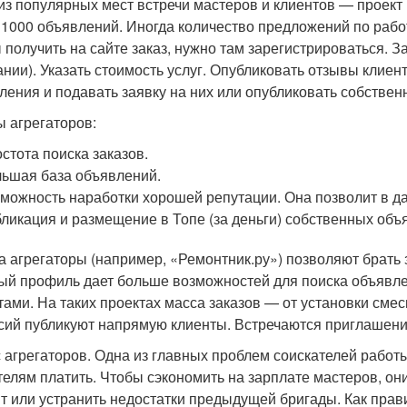
из популярных мест встречи мастеров и клиентов — проект
 1000 объявлений. Иногда количество предложений по рабо
 получить на сайте заказ, нужно там зарегистрироваться. 
ании). Указать стоимость услуг. Опубликовать отзывы клие
ления и подавать заявку на них или опубликовать собстве
 агрегаторов:
стота поиска заказов.
ьшая база объявлений.
можность наработки хорошей репутации. Она позволит в д
ликация и размещение в Топе (за деньги) собственных объ
а агрегаторы (например, «Ремонтник.ру») позволяют брать 
ый профиль дает больше возможностей для поиска объявл
тами. На таких проектах масса заказов — от установки сме
сий публикуют напрямую клиенты. Встречаются приглашения
 агрегаторов. Одна из главных проблем соискателей работ
телям платить. Чтобы сэкономить на зарплате мастеров, о
т или устранить недостатки предыдущей бригады. Как прав