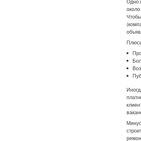
Одно 
около
Чтобы
(комп
объяв
Плюсы
Про
Бол
Воз
Пуб
Иногд
платн
клиен
вакан
Минус
строи
ремон