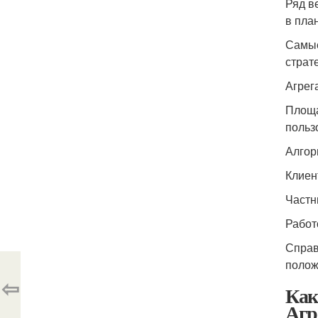
Ряд в
в пла
Самые
страт
Агрег
Площа
польз
Алгор
Клиен
Частн
Работ
Справ
полож
⇦
Как
Агр