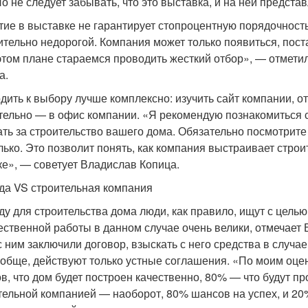
Но не следует забывать, что это выставка, и на ней предст
тие в выставке не гарантирует стопроцентную порядочность
ительно недорогой. Компания может только появиться, пост
этом плане стараемся проводить жесткий отбор», — отметил
а.
дить к выбору лучше комплексно: изучить сайт компании, от
тельно — в офис компании. «Я рекомендую познакомиться с 
ать за строительство вашего дома. Обязательно посмотрите
лько. Это позволит понять, как компания выстраивает стро
ке», — советует Владислав Копица.
да VS строительная компания
ду для строительства дома люди, как правило, ищут с целью
ественной работы в данном случае очень велики, отмечает 
с ним заключили договор, взыскать с него средства в случа
ообще, действуют только устные соглашения. «По моим оценк
в, что дом будет построен качественно, 80% — что будут п
тельной компанией — наоборот, 80% шансов на успех, и 20%