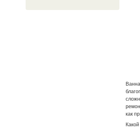
Ванна
благо
сложн
ремон
как п
Какой