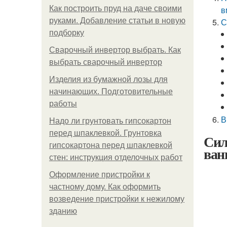
Как построить пруд на даче своими
в
руками. Добавление статьи в новую
С
подборку
Сварочный инвертор выбрать. Как
выбрать сварочный инвертор
Изделия из бумажной лозы для
начинающих. Подготовительные
работы
В
Надо ли грунтовать гипсокартон
перед шпаклевкой. Грунтовка
Сил
гипсокартона перед шпаклевкой
ван
стен: инструкция отделочных работ
Оформление пристройки к
частному дому. Как оформить
возведение пристройки к нежилому
зданию