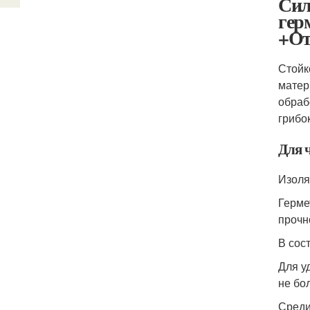
Сил
гер
+О
Стойк
матер
обраб
грибо
Для 
Изоля
Герме
прочн
В сос
Для у
не бо
Среди