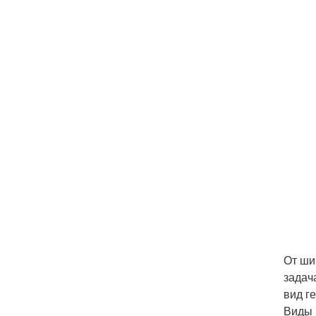
От ши
задач
вид г
Виды 