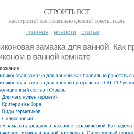
СТРОИТЬ ВСЕ
как строить? как правильно сделать? советы, идеи.
главная
новости
статьи
иконовая замазка для ванной. Как п
иконом в ванной комнате
ержание
иликоновая замазка для ванной. Как правильно работать с
иликоновая замазка для ванной прозрачная. ТОП-10 Лучш
золяционный состав +Отзывы
Для чего нужен герметик
Критерии выбора
Виды герметиков
Силиконовый
ем замазать трещину в раковине керамической. Как задела
очернел силикон в ванной, что делать. Силиконовый герме