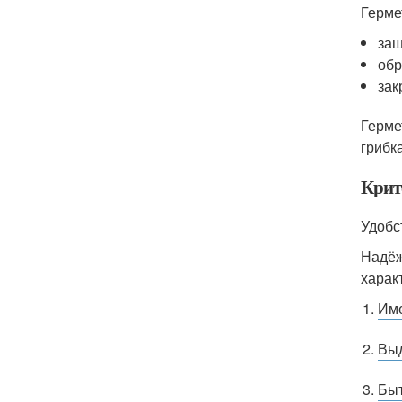
Герме
защ
обр
зак
Герме
грибк
Крит
Удобс
Надёж
харак
Име
Выд
Быт