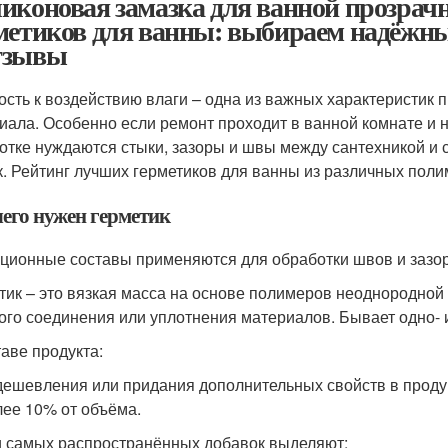
иконовая замазка для ванной прозрач
метиков для ванны: выбираем надёжн
тзывы
ость к воздействию влаги – одна из важных характеристик 
иала. Особенно если ремонт проходит в ванной комнате и 
отке нуждаются стыки, зазоры и швы между сантехникой и с
к. Рейтинг лучших герметиков для ванны из различных поли
чего нужен герметик
ционные составы применяются для обработки швов и зазор
тик – это вязкая масса на основе полимеров неоднородной 
ого соединения или уплотнения материалов. Бывает одно- 
таве продукта:
дешевления или придания дополнительных свойств в проду
лее 10% от объёма.
 самых распространённых добавок выделяют: