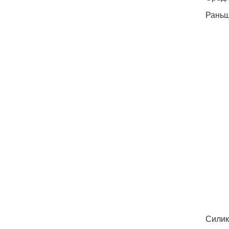
Раньш
Силик