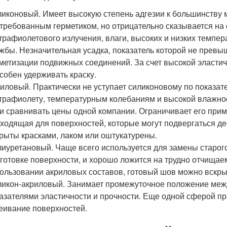
иконовый. Имеет высокую степень адгезии к большинству м
требованным герметиком, но отрицательно сказывается на 
трафиолетового излучения, влаги, высоких и низких темпер
жбы. Незначительная усадка, показатель которой не прев
метизации подвижных соединений. За счет высокой эластич
собен удерживать краску.
иловый. Практически не уступает силиконовому по показат
трафиолету, температурным колебаниям и высокой влажнос
и сравнивать цены одной компании. Ограничивает его прим
ходящая для поверхностей, которые могут подвергаться д
рыты красками, лаком или оштукатурены.
иуретановый. Чаще всего используется для замены старого 
готовке поверхности, и хорошо ложится на трудно отчищае
ользовании акриловых составов, готовый шов можно вскрыт
икон-акриловый. Занимает промежуточное положение межд
азателями эластичности и прочности. Еще одной сферой пр
еивание поверхностей.