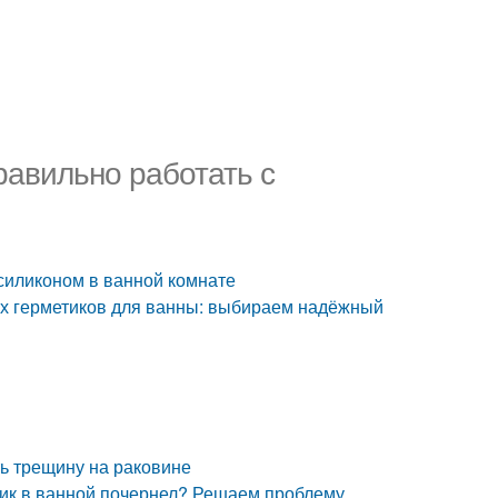
равильно работать с
 силиконом в ванной комнате
их герметиков для ванны: выбираем надёжный
ть трещину на раковине
тик в ванной почернел? Решаем проблему