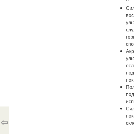
Сил
вос
уль
слу
гер
спо
Акр
уль
есл
под
пок
Пол
под
исп
Сил
пок
⇦
скл