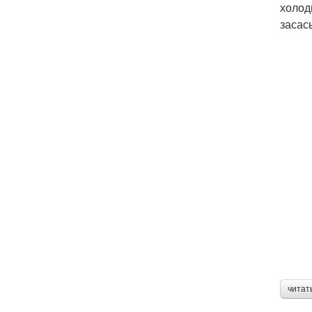
холод
засас
читат