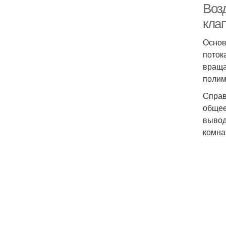
Воз
кла
Основ
поток
враща
полим
Справ
общее
вывод
комна