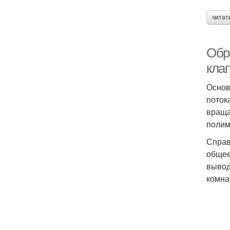
читат
Обр
кла
Основ
поток
враща
полим
Справ
общее
вывод
комна