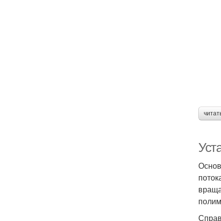
читат
Уст
Основ
поток
враща
полим
Справ