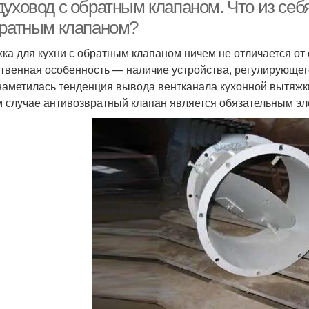
духовод с обратным клапаном. Что из себ
братным клапаном?
ка для кухни с обратным клапаном ничем не отличается от 
Естественная
Решетка с обратным
Кла
твенная особенность — наличие устройства, регулирующего
вентиляция
клапаном
наметилась тенденция вывода вентканала кухонной вытяжк
м случае антивозвратный клапан является обязательным э