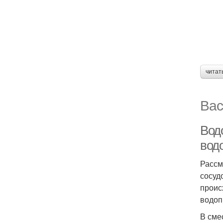
читат
Вас
Вод
вод
Рассм
сосуд
проис
водоп
В сме