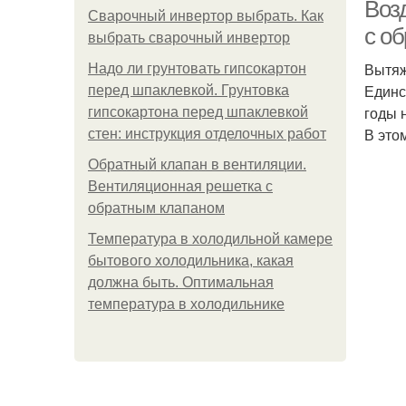
Воз
Сварочный инвертор выбрать. Как
с о
выбрать сварочный инвертор
Вытяж
Надо ли грунтовать гипсокартон
Единс
перед шпаклевкой. Грунтовка
годы 
гипсокартона перед шпаклевкой
В это
стен: инструкция отделочных работ
Обратный клапан в вентиляции.
Вентиляционная решетка с
обратным клапаном
Температура в холодильной камере
бытового холодильника, какая
должна быть. Оптимальная
температура в холодильнике