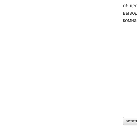
общее
вывод
комна
читат