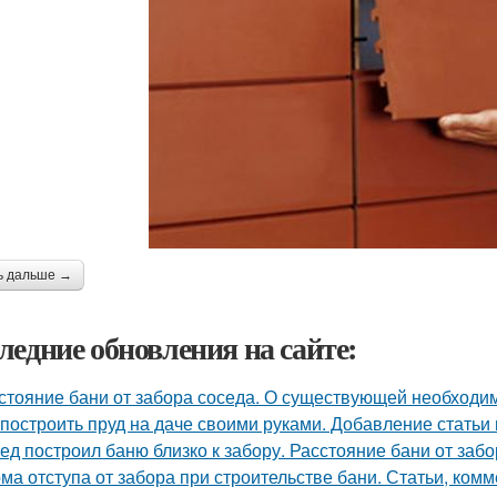
ь дальше →
ледние обновления на сайте:
стояние бани от забора соседа. О существующей необходи
 построить пруд на даче своими руками. Добавление статьи
ед построил баню близко к забору. Расстояние бани от заб
ма отступа от забора при строительстве бани. Статьи, комм