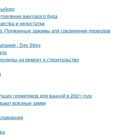
выбору
отовление винтового бура
щества и недостатки
ке. Пружинные зажимы для соединения проводов
пания - Dev Stroy
ала
тендеры на ремонт и строительство
м
учших герметиков для ванной в 2021 году
ывают врезные замки
охлаждения
жа