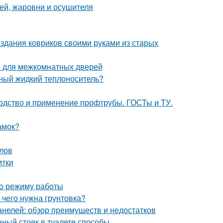
ей, жаровни и осушителя
здания ковриков своими руками из старых
ов для межкомнатных дверей
ьный жидкий теплоноситель?
водство и применение профтрубы. ГОСТы и ТУ.
амок?
лов
итки
по режиму работы
 чего нужна грунтовка?
анелей: обзор преимуществ и недостатков
нный стояк в туалете способы