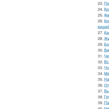
23.
По
24.
Кр
25.
Фа
26.
Ко
вещей
27.
Ка
28.
Жи
29.
Бо
30.
Ви
31.
Че
32.
Вс
33.
Чу
34.
Ме
35.
На
36.
От
37.
Вы
38.
Гр
39.
Па
40.
Че