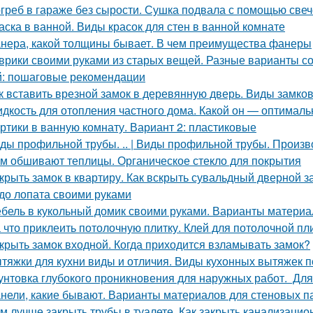
греб в гараже без сырости. Сушка подвала с помощью свеч
аска в ванной. Виды красок для стен в ванной комнате
нера, какой толщины бывает. В чем преимущества фанеры
врики своими руками из старых вещей. Разные варианты со
: пошаговые рекомендации
к вставить врезной замок в деревянную дверь. Виды замк
дкость для отопления частного дома. Какой он — оптимал
ртики в ванную комнату. Вариант 2: пластиковые
ды профильной трубы. .. | Виды профильной трубы. Произ
м обшивают теплицы. Органическое стекло для покрытия
крыть замок в квартиру. Как вскрыть сувальдный дверной з
до лопата своими руками
бель в кукольный домик своими руками. Варианты материа
 что приклеить потолочную плитку. Клей для потолочной пл
крыть замок входной. Когда приходится взламывать замок?
тяжки для кухни виды и отличия. Виды кухонных вытяжек 
унтовка глубокого проникновения для наружных работ. Для
нели, какие бывают. Варианты материалов для стеновых п
м лучше закрыть трубы в туалете. Как закрыть канализацио