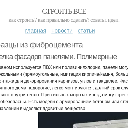
СТРОИТЬ ВСЕ
как строить? как правильно сделать? советы, идеи.
главная
новости
статьи
азцы из фиброцемента
елка фасадов панелями. Полимерные
овном используется ПВХ или поливинилхлорид, панели мог
окольными (прямоугольные, имитация кирпича/камня, боль
онтажа для декорирования карнизов, углов и так далее. Фа
янного дома недорогие, легко монтируются, долгий срок с
няют внутри тепло. При сильных морозах иногда могут треск
обезопасны. Есть модели с армированием бетоном или стек
лавлении выделяют ядовитые вещества.