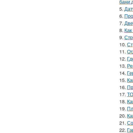
бани 
5.
Дат
6.
Про
7.
Две
8.
Как
9.
Стр
10.
Ст
11.
От
12.
Гд
13.
Ре
14.
Ге
15.
Ка
16.
Пр
17.
ТО
18.
Ка
19.
Пл
20.
Ка
21.
Со
22.
Га