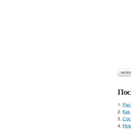
читат
Пос
1.
Рас
2.
Как
3.
Сос
4.
Нор