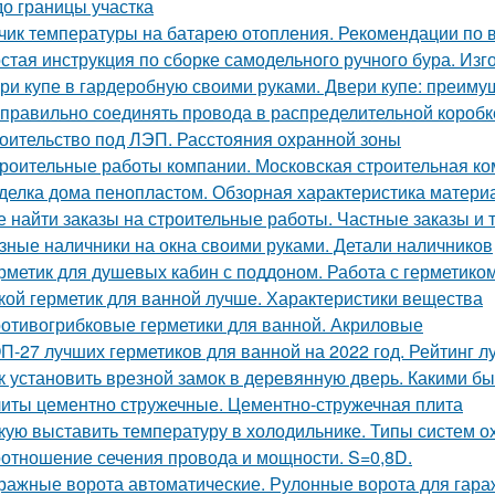
до границы участка
чик температуры на батарею отопления. Рекомендации по 
стая инструкция по сборке самодельного ручного бура. Изг
ри купе в гардеробную своими руками. Двери купе: преиму
 правильно соединять провода в распределительной короб
оительство под ЛЭП. Расстояния охранной зоны
роительные работы компании. Московская строительная ком
делка дома пенопластом. Обзорная характеристика матери
е найти заказы на строительные работы. Частные заказы и 
зные наличники на окна своими руками. Детали наличников
рметик для душевых кабин с поддоном. Работа с герметико
кой герметик для ванной лучше. Характеристики вещества
отивогрибковые герметики для ванной. Акриловые
П-27 лучших герметиков для ванной на 2022 год. Рейтинг л
к установить врезной замок в деревянную дверь. Какими б
иты цементно стружечные. Цементно-стружечная плита
кую выставить температуру в холодильнике. Типы систем 
отношение сечения провода и мощности. S=0,8D.
ражные ворота автоматические. Рулонные ворота для гара