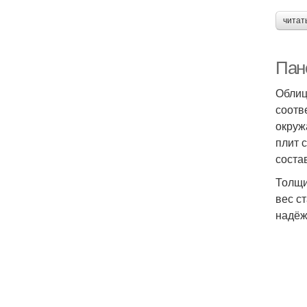
читат
Пан
Облиц
соотв
окруж
плит 
соста
Толщи
вес с
надёж