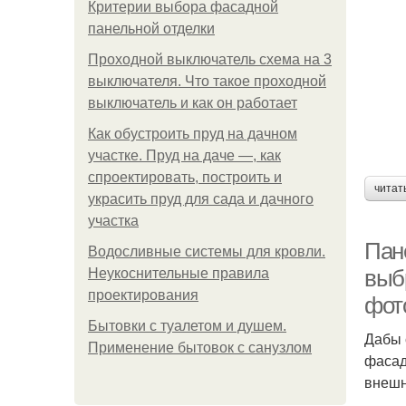
Критерии выбора фасадной
панельной отделки
Проходной выключатель схема на 3
выключателя. Что такое проходной
выключатель и как он работает
Как обустроить пруд на дачном
участке. Пруд на даче —, как
спроектировать, построить и
читат
украсить пруд для сада и дачного
участка
Пан
Водосливные системы для кровли.
выб
Неукоснительные правила
проектирования
фот
Бытовки с туалетом и душем.
Дабы 
Применение бытовок с санузлом
фасад
внешн