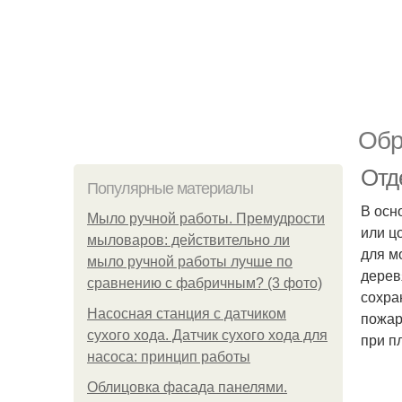
Обр
Отд
Популярные материалы
В осн
Мыло ручной работы. Премудрости
или ц
мыловаров: действительно ли
для м
мыло ручной работы лучше по
дерев
сравнению с фабричным? (3 фото)
сохра
Насосная станция с датчиком
пожар
сухого хода. Датчик сухого хода для
при п
насоса: принцип работы
Облицовка фасада панелями.