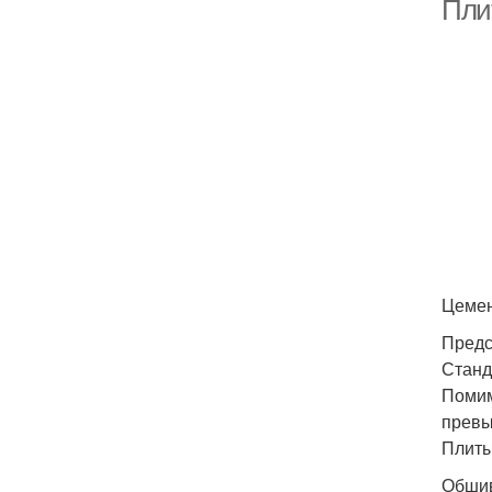
Пли
Цемен
Предс
Станд
Помим
превы
Плиты
Обшив