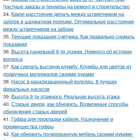
Частные заказы и тендеры на ремонт и строительство
34.
Какое расстояние делать между штакетником на
заборе в шахматном порядке. Оптимальное расстояние
между штакетником на заборе
35.
Текущие показания счетчика. Как правильно снимать
показания
36.
Высота панельной 9 ти этажки. Немного об истории
вопроса
37.
Как сделать высокую клумбу. Клумбы для цветов из
подручных материалов своими руками
38.
Насос в канализационный колодец. 8 лучших
фекальных насосов
39.
Высота 9 ти этажного. Реальная высота этажа
40.
Старые двери, как обновить. Возможные способы
обновления старых дверей
41.
Гофра для прокладки кабеля. Назначение и
преимущества гофры
42.
Как обновить полированную мебель своими руками.