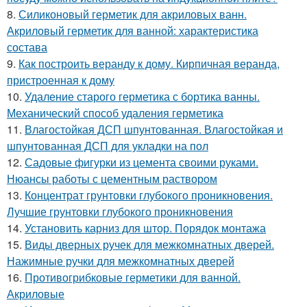
8.
Силиконовый герметик для акриловых ванн.
Акриловый герметик для ванной: характеристика
состава
9.
Как построить веранду к дому. Кирпичная веранда,
пристроенная к дому
10.
Удаление старого герметика с бортика ванны.
Механический способ удаления герметика
11.
Влагостойкая ДСП шпунтованная. Влагостойкая и
шпунтованная ДСП для укладки на пол
12.
Садовые фигурки из цемента своими руками.
Нюансы работы с цементным раствором
13.
Концентрат грунтовки глубокого проникновения.
Лучшие грунтовки глубокого проникновения
14.
Установить карниз для штор. Порядок монтажа
15.
Виды дверных ручек для межкомнатных дверей.
Нажимные ручки для межкомнатных дверей
16.
Противогрибковые герметики для ванной.
Акриловые