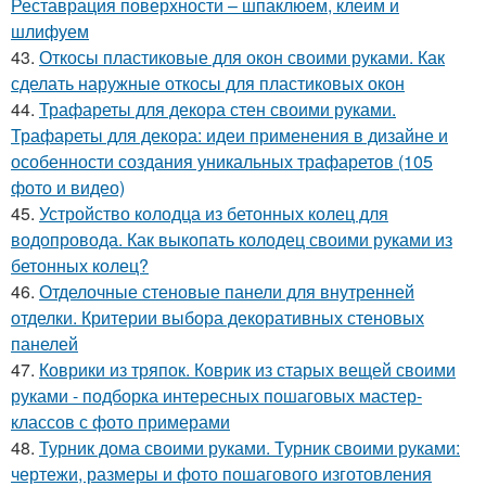
Реставрация поверхности – шпаклюем, клеим и
шлифуем
43.
Откосы пластиковые для окон своими руками. Как
сделать наружные откосы для пластиковых окон
44.
Трафареты для декора стен своими руками.
Трафареты для декора: идеи применения в дизайне и
особенности создания уникальных трафаретов (105
фото и видео)
45.
Устройство колодца из бетонных колец для
водопровода. Как выкопать колодец своими руками из
бетонных колец?
46.
Отделочные стеновые панели для внутренней
отделки. Критерии выбора декоративных стеновых
панелей
47.
Коврики из тряпок. Коврик из старых вещей своими
руками - подборка интересных пошаговых мастер-
классов с фото примерами
48.
Турник дома своими руками. Турник своими руками:
чертежи, размеры и фото пошагового изготовления