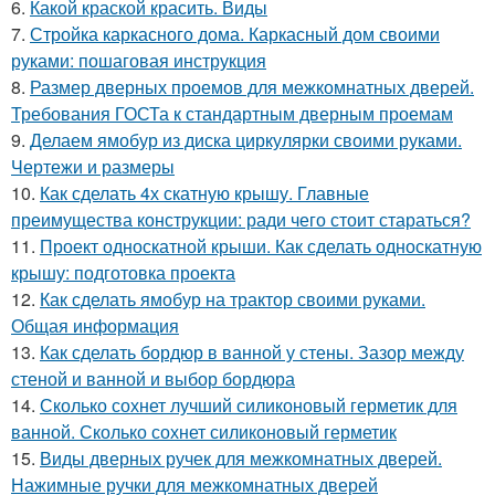
6.
Какой краской красить. Виды
7.
Стройка каркасного дома. Каркасный дом своими
руками: пошаговая инструкция
8.
Размер дверных проемов для межкомнатных дверей.
Требования ГОСТа к стандартным дверным проемам
9.
Делаем ямобур из диска циркулярки своими руками.
Чертежи и размеры
10.
Как сделать 4х скатную крышу. Главные
преимущества конструкции: ради чего стоит стараться?
11.
Проект односкатной крыши. Как сделать односкатную
крышу: подготовка проекта
12.
Как сделать ямобур на трактор своими руками.
Общая информация
13.
Как сделать бордюр в ванной у стены. Зазор между
стеной и ванной и выбор бордюра
14.
Сколько сохнет лучший силиконовый герметик для
ванной. Сколько сохнет силиконовый герметик
15.
Виды дверных ручек для межкомнатных дверей.
Нажимные ручки для межкомнатных дверей