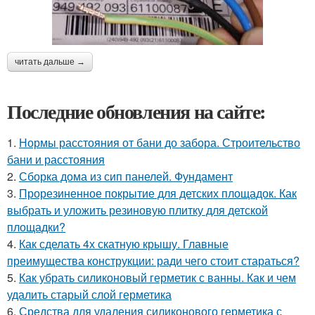
читать дальше →
Последние обновления на сайте:
1.
Нормы расстояния от бани до забора. Строительство
бани и расстояния
2.
Сборка дома из сип панелей. Фундамент
3.
Прорезиненное покрытие для детских площадок. Как
выбрать и уложить резиновую плитку для детской
площадки?
4.
Как сделать 4х скатную крышу. Главные
преимущества конструкции: ради чего стоит стараться?
5.
Как убрать силиконовый герметик с ванны. Как и чем
удалить старый слой герметика
6.
Средства для удаления силиконового герметика с