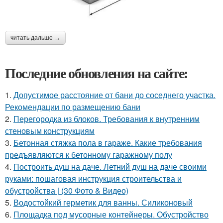
читать дальше →
Последние обновления на сайте:
1.
Допустимое расстояние от бани до соседнего участка.
Рекомендации по размещению бани
2.
Перегородка из блоков. Требования к внутренним
стеновым конструкциям
3.
Бетонная стяжка пола в гараже. Какие требования
предъявляются к бетонному гаражному полу
4.
Построить душ на даче. Летний душ на даче своими
руками: пошаговая инструкция строительства и
обустройства | (30 Фото & Видео)
5.
Водостойкий герметик для ванны. Силиконовый
6.
Площадка под мусорные контейнеры. Обустройство