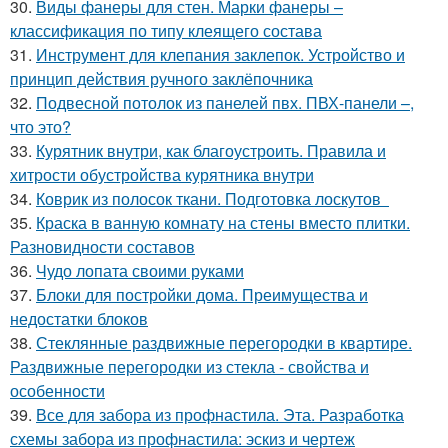
30.
Виды фанеры для стен. Марки фанеры –
классификация по типу клеящего состава
31.
Инструмент для клепания заклепок. Устройство и
принцип действия ручного заклёпочника
32.
Подвесной потолок из панелей пвх. ПВХ-панели –,
что это?
33.
Курятник внутри, как благоустроить. Правила и
хитрости обустройства курятника внутри
34.
Коврик из полосок ткани. Подготовка лоскутов
35.
Краска в ванную комнату на стены вместо плитки.
Разновидности составов
36.
Чудо лопата своими руками
37.
Блоки для постройки дома. Преимущества и
недостатки блоков
38.
Стеклянные раздвижные перегородки в квартире.
Раздвижные перегородки из стекла - свойства и
особенности
39.
Все для забора из профнастила. Эта. Разработка
схемы забора из профнастила: эскиз и чертеж