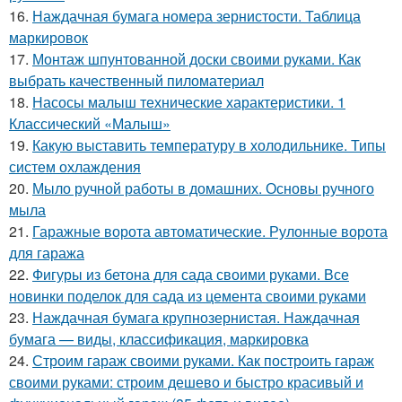
16.
Наждачная бумага номера зернистости. Таблица
маркировок
17.
Монтаж шпунтованной доски своими руками. Как
выбрать качественный пиломатериал
18.
Насосы малыш технические характеристики. 1
Классический «Малыш»
19.
Какую выставить температуру в холодильнике. Типы
систем охлаждения
20.
Мыло ручной работы в домашних. Основы ручного
мыла
21.
Гаражные ворота автоматические. Рулонные ворота
для гаража
22.
Фигуры из бетона для сада своими руками. Все
новинки поделок для сада из цемента своими руками
23.
Наждачная бумага крупнозернистая. Наждачная
бумага — виды, классификация, маркировка
24.
Строим гараж своими руками. Как построить гараж
своими руками: строим дешево и быстро красивый и