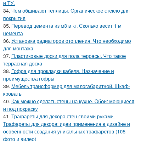
и ТУ.
34.
Чем обшивают теплицы. Органическое стекло для
покрытия
35.
Перевод цемента из м3 в кг. Сколько весит 1 м
цемента
36.
Установка радиаторов отопления. Что необходимо
для монтажа
37.
Пластиковые доски для пола террасы. Что такое
террасная доска
38.
Гофра для прокладки кабеля. Назначение и
преимущества гофры
39.
Мебель трансформер для малогабаритной. Шкаф-
кровать
40.
Как можно сделать стены на кухне. Обои: моющиеся
и под покраску
41.
Трафареты для декора стен своими руками.
Трафареты для декора: идеи применения в дизайне и
особенности создания уникальных трафаретов (105
фото и видео)