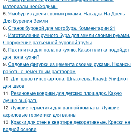
материалы необходимы
5.
Ямобур из дрели своими руками. Насадка На Дрель
Для Бурения Земли
6.
Станок буровой для мотобура. Комментарии 21
7.
Изготовление ручного бура для земли своими руками.
Сооружение разъёмной буровой трубы
8.
Пвх плитка для пола на кухню. Какая плитка подойдет
для пола кухни?
9.
Садовые фигурки из цемента своими руками. Нюансы
работы с цементным раствором
10.
Для швов гипсокартона. Шпаклевка Кнауф Унифлот
для швов
11.
Резиновые коврики для детских площадок. Какую
лучше выбрать
12.
Лучшие герметики для ванной комнаты. Лучшие
акриловые герметики для ванны
13.
Краски для стен в квартире декоративные. Краски на
водной основе