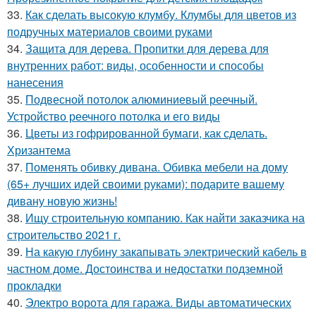
33.
Как сделать высокую клумбу. Клумбы для цветов из
подручных материалов своими руками
34.
Защита для дерева. Пропитки для дерева для
внутренних работ: виды, особенности и способы
нанесения
35.
Подвесной потолок алюминиевый реечный.
Устройство реечного потолка и его виды
36.
Цветы из гофрированной бумаги, как сделать.
Хризантема
37.
Поменять обивку дивана. Обивка мебели на дому
(65+ лучших идей своими руками): подарите вашему
дивану новую жизнь!
38.
Ищу строительную компанию. Как найти заказчика на
строительство 2021 г.
39.
На какую глубину закапывать электрический кабель в
частном доме. Достоинства и недостатки подземной
прокладки
40.
Электро ворота для гаража. Виды автоматических