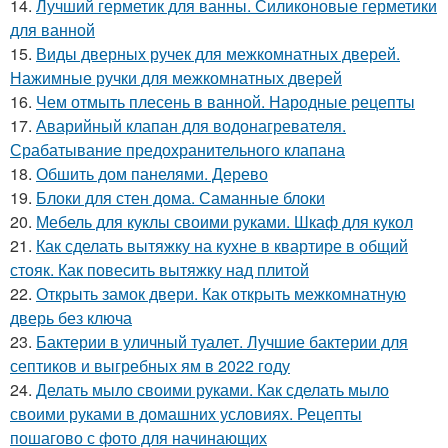
14.
Лучший герметик для ванны. Силиконовые герметики
для ванной
15.
Виды дверных ручек для межкомнатных дверей.
Нажимные ручки для межкомнатных дверей
16.
Чем отмыть плесень в ванной. Народные рецепты
17.
Аварийный клапан для водонагревателя.
Срабатывание предохранительного клапана
18.
Обшить дом панелями. Дерево
19.
Блоки для стен дома. Саманные блоки
20.
Мебель для куклы своими руками. Шкаф для кукол
21.
Как сделать вытяжку на кухне в квартире в общий
стояк. Как повесить вытяжку над плитой
22.
Открыть замок двери. Как открыть межкомнатную
дверь без ключа
23.
Бактерии в уличный туалет. Лучшие бактерии для
септиков и выгребных ям в 2022 году
24.
Делать мыло своими руками. Как сделать мыло
своими руками в домашних условиях. Рецепты
пошагово с фото для начинающих