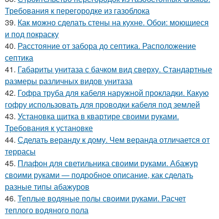
Требования к перегородке из газоблока
39.
Как можно сделать стены на кухне. Обои: моющиеся
и под покраску
40.
Расстояние от забора до септика. Расположение
септика
41.
Габариты унитаза с бачком вид сверху. Стандартные
размеры различных видов унитаза
42.
Гофра труба для кабеля наружной прокладки. Какую
гофру использовать для проводки кабеля под землей
43.
Установка щитка в квартире своими руками.
Требования к установке
44.
Сделать веранду к дому. Чем веранда отличается от
террасы
45.
Плафон для светильника своими руками. Абажур
своими руками — подробное описание, как сделать
разные типы абажуров
46.
Теплые водяные полы своими руками. Расчет
теплого водяного пола