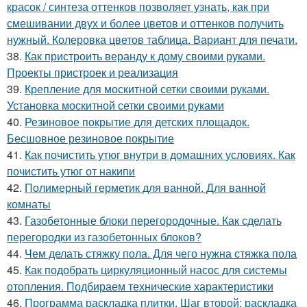
красок / синтеза оттенков позволяет узнать, как при
смешивании двух и более цветов и оттенков получить
нужный. Колеровка цветов таблица. Вариант для печати.
38.
Как пристроить веранду к дому своими руками.
Проекты пристроек и реализация
39.
Крепление для москитной сетки своими руками.
Установка москитной сетки своими руками
40.
Резиновое покрытие для детских площадок.
Бесшовное резиновое покрытие
41.
Как почистить утюг внутри в домашних условиях. Как
почистить утюг от накипи
42.
Полимерный герметик для ванной. Для ванной
комнаты
43.
Газобетонные блоки перегородочные. Как сделать
перегородки из газобетонных блоков?
44.
Чем делать стяжку пола. Для чего нужна стяжка пола
45.
Как подобрать циркуляционный насос для системы
отопления. Подбираем технические характеристики
46.
Программа раскладка плитки. Шаг второй: раскладка