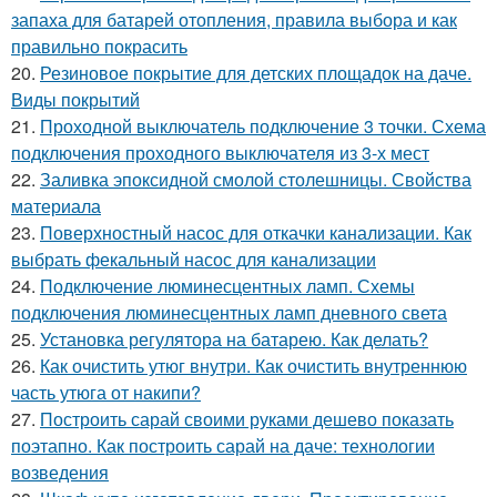
запаха для батарей отопления, правила выбора и как
правильно покрасить
20.
Резиновое покрытие для детских площадок на даче.
Виды покрытий
21.
Проходной выключатель подключение 3 точки. Схема
подключения проходного выключателя из 3-х мест
22.
Заливка эпоксидной смолой столешницы. Свойства
материала
23.
Поверхностный насос для откачки канализации. Как
выбрать фекальный насос для канализации
24.
Подключение люминесцентных ламп. Схемы
подключения люминесцентных ламп дневного света
25.
Установка регулятора на батарею. Как делать?
26.
Как очистить утюг внутри. Как очистить внутреннюю
часть утюга от накипи?
27.
Построить сарай своими руками дешево показать
поэтапно. Как построить сарай на даче: технологии
возведения