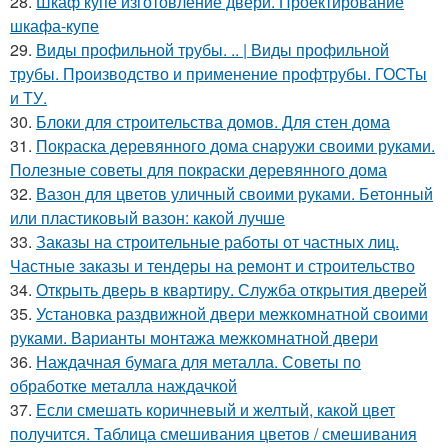
28.
Шкаф купе изготовление двери. Проектирование
шкафа-купе
29.
Виды профильной трубы. .. | Виды профильной
трубы. Производство и применение профтрубы. ГОСТы
и ТУ.
30.
Блоки для строительства домов. Для стен дома
31.
Покраска деревянного дома снаружи своими руками.
Полезные советы для покраски деревянного дома
32.
Вазон для цветов уличный своими руками. Бетонный
или пластиковый вазон: какой лучше
33.
Заказы на строительные работы от частных лиц.
Частные заказы и тендеры на ремонт и строительство
34.
Открыть дверь в квартиру. Служба открытия дверей
35.
Установка раздвижной двери межкомнатной своими
руками. Варианты монтажа межкомнатной двери
36.
Наждачная бумага для металла. Советы по
обработке металла наждачкой
37.
Если смешать коричневый и желтый, какой цвет
получится. Таблица смешивания цветов / смешивания