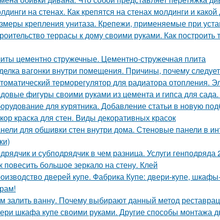
лдинги на стенах. Как крепятся на стенах молдинги и како
змеры крепления унитаза. Крепежи, применяемые при устан
роительство террасы к дому своими руками. Как построить т
иты цементно стружечные. Цементно-стружечная плита
делка вагонки внутри помещения. Причины, почему следует
томатический терморегулятор для радиатора отопления. Э
довые фигуры своими руками из цемента и гипса для сада.
орудование для курятника. Добавление статьи в новую под
кор краска для стен. Виды декоративных красок
нели для обшивки стен внутри дома. Стеновые панели в ин
ки)
дрядчик и субподрядчик в чем разница. Услуги генподряда 2
к повесить большое зеркало на стену. Клей
оизводство дверей купе. Фабрика Купе: двери-купе, шкафы
рам!
м залить ванну. Почему выбирают данный метод реставра
ери шкафа купе своими руками. Другие способы монтажа 