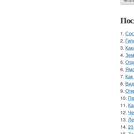
читат
Пос
1.
Сос
2.
Гип
3.
Как
4.
Зем
5.
Отд
6.
Ямо
7.
Как
8.
Вид
9.
Отк
10.
Пр
11.
Ка
12.
Че
13.
Ле
14.
23
15.
За