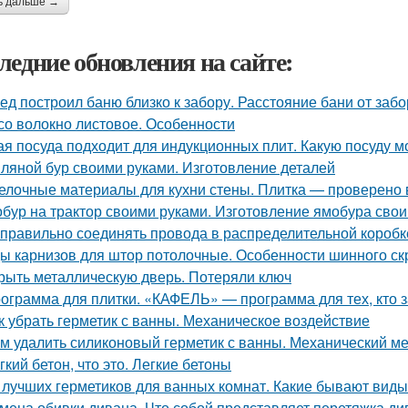
ь дальше →
ледние обновления на сайте:
ед построил баню близко к забору. Расстояние бани от заб
со волокно листовое. Особенности
ая посуда подходит для индукционных плит. Какую посуду 
ляной бур своими руками. Изготовление деталей
елочные материалы для кухни стены. Плитка — проверено
бур на трактор своими руками. Изготовление ямобура сво
 правильно соединять провода в распределительной короб
ы карнизов для штор потолочные. Особенности шинного ск
рыть металлическую дверь. Потеряли ключ
ограмма для плитки. «КАФЕЛЬ» — программа для тех, кто 
к убрать герметик с ванны. Механическое воздействие
м удалить силиконовый герметик с ванны. Механический м
гкий бетон, что это. Легкие бетоны
 лучших герметиков для ванных комнат. Какие бывают виды
мена обивки дивана. Что собой представляет перетяжка ди