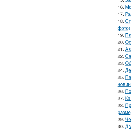
16.
Мо
17.
Ра
18.
Ст
фото)
19.
Пл
20.
От
21.
Ав
22.
Са
23.
Об
24.
Де
25.
Па
новин
26.
По
27.
Ка
28.
Пр
разме
29.
Че
30.
Дв