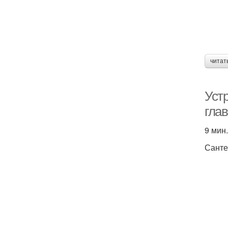
читат
Устр
гла
9 мин.
Санте