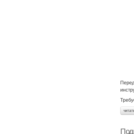
Перед
инстр
Требу
читат
Под