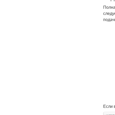
Полна
следу
подач
Если 