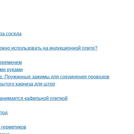
ора соседа
можно использовать на индукционной плите?
 временем
ими руками
ке. Пружинные зажимы для соединения проводов
рытого карниза для штор
занимается кафельной плиткой
етод
 герметиков
вана