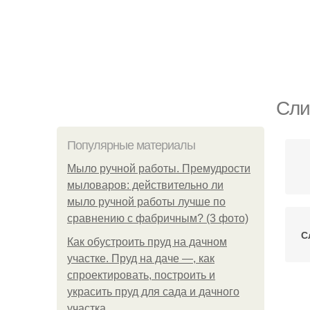
Сли
Популярные материалы
Мыло ручной работы. Премудрости
мыловаров: действительно ли
мыло ручной работы лучше по
сравнению с фабричным? (3 фото)
С
Как обустроить пруд на дачном
участке. Пруд на даче —, как
спроектировать, построить и
украсить пруд для сада и дачного
участка