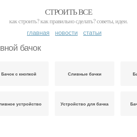
СТРОИТЬ ВСЕ
как строить? как правильно сделать? советы, идеи.
главная
новости
статьи
вной бачок
Бачок с кнопкой
Сливные бачки
Б
ливное устройство
Устройство для бачка
Ба
Слив для бачков