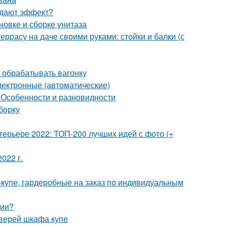
й дают эффект?
овке и сборке унитаза
еррасу на даче своими руками: стойки и балки (с
 обрабатывать вагонку
лектронные (автоматические)
 Особенности и разновидности
борку
терьере 2022: ТОП-200 лучших идей с фото (+
022 г.
-купе, гардеробные на заказ по индивидуальным
ции?
дверей шкафа купе