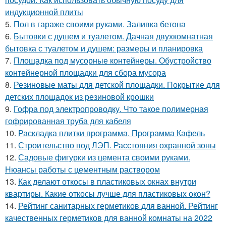
индукционной плиты
5.
Пол в гараже своими руками. Заливка бетона
6.
Бытовки с душем и туалетом. Дачная двухкомнатная
бытовка с туалетом и душем: размеры и планировка
7.
Площадка под мусорные контейнеры. Обустройство
контейнерной площадки для сбора мусора
8.
Резиновые маты для детской площадки. Покрытие для
детских площадок из резиновой крошки
9.
Гофра под электропроводку. Что такое полимерная
гофрированная труба для кабеля
10.
Раскладка плитки программа. Программа Кафель
11.
Строительство под ЛЭП. Расстояния охранной зоны
12.
Садовые фигурки из цемента своими руками.
Нюансы работы с цементным раствором
13.
Как делают откосы в пластиковых окнах внутри
квартиры. Какие откосы лучше для пластиковых окон?
14.
Рейтинг санитарных герметиков для ванной. Рейтинг
качественных герметиков для ванной комнаты на 2022