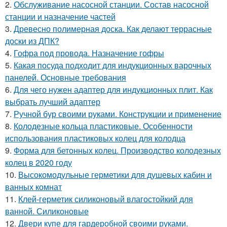
2.
Обслуживание насосной станции. Состав насосной
станции и назначение частей
3.
Древесно полимерная доска. Как делают террасные
доски из ДПК?
4.
Гофра под провода. Назначение гофры
5.
Какая посуда подходит для индукционных варочных
панелей. Основные требования
6.
Для чего нужен адаптер для индукционных плит. Как
выбрать лучший адаптер
7.
Ручной бур своими руками. Конструкции и применение
8.
Колодезные кольца пластиковые. Особенности
использования пластиковых колец для колодца
9.
Форма для бетонных колец. Производство колодезных
колец в 2020 году
10.
Высокомодульные герметики для душевых кабин и
ванных комнат
11.
Клей-герметик силиконовый влагостойкий для
ванной. Силиконовые
12.
Двери купе для гардеробной своими руками.