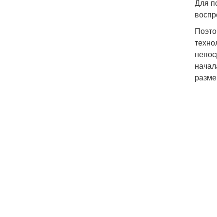
Для п
воспр
Поэто
техно
непос
начал
разме