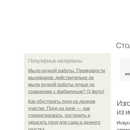
Сто
Популярные материалы
Мыло ручной работы. Премудрости
ис
мыловаров: действительно ли
мыло ручной работы лучше по
сравнению с фабричным? (3 фото)
Как обустроить пруд на дачном
Изг
участке. Пруд на даче —, как
из и
спроектировать, построить и
Искус
украсить пруд для сада и дачного
элеме
участка