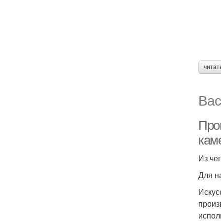
читат
Вас
Про
кам
Из че
Для н
Искус
произ
испол