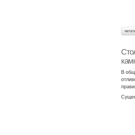
читат
Стол
кам
В общ
отлив
прави
Сущес