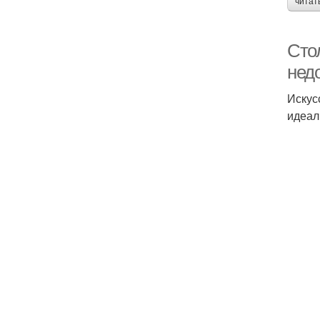
читат
Сто
нед
Искус
идеал