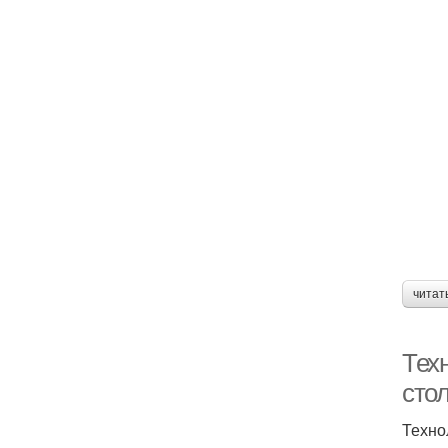
читат
Техн
сто
Техно