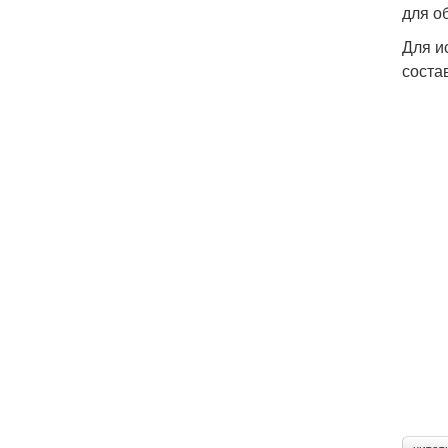
для о
Для и
соста