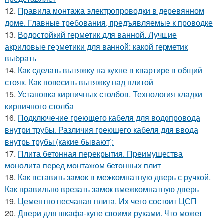
12.
Правила монтажа электропроводки в деревянном
доме. Главные требования, предъявляемые к проводке
13.
Водостойкий герметик для ванной. Лучшие
акриловые герметики для ванной: какой герметик
выбрать
14.
Как сделать вытяжку на кухне в квартире в общий
стояк. Как повесить вытяжку над плитой
15.
Установка кирпичных столбов. Технология кладки
кирпичного столба
16.
Подключение греющего кабеля для водопровода
внутри трубы. Различия греющего кабеля для ввода
внутрь трубы (какие бывают):
17.
Плита бетонная перекрытия. Преимущества
монолита перед монтажом бетонных плит
18.
Как вставить замок в межкомнатную дверь с ручкой.
Как правильно врезать замок вмежкомнатную дверь
19.
Цементно песчаная плита. Их чего состоит ЦСП
20.
Двери для шкафа-купе своими руками. Что может