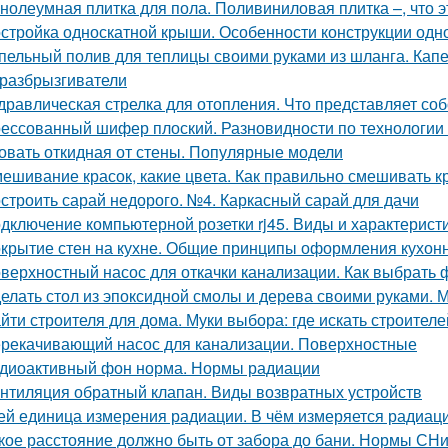
нолеумная плитка для пола. Поливиниловая плитка –, что э
стройка односкатной крыши. Особенности конструкции одн
пельный полив для теплицы своими руками из шланга. Капе
разбрызгиватели
дравлическая стрелка для отопления. Что представляет соб
ессованный шифер плоский. Разновидности по технологии
овать откидная от стены. Популярные модели
ешивание красок, какие цвета. Как правильно смешивать к
строить сарай недорого. №4. Каркасный сарай для дачи
дключение компьютерной розетки rj45. Виды и характерист
крытие стен на кухне. Общие принципы оформления кухон
верхностный насос для откачки канализации. Как выбрать 
елать стол из эпоксидной смолы и дерева своими руками.
йти строителя для дома. Муки выбора: где искать строителе
рекачивающий насос для канализации. Поверхностные
диоактивный фон норма. Нормы радиации
нтиляция обратный клапан. Виды возвратных устройств
ей единица измерения радиации. В чём измеряется радиац
кое расстояние должно быть от забора до бани. Нормы СН