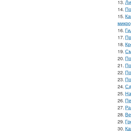
13.
Ли
14.
По
15.
Ка
микро
16.
Ги
17.
Пр
18.
Кр
19.
См
20.
По
21.
По
22.
По
23.
По
24.
Сд
25.
На
26.
Пе
27.
Ра
28.
Ве
29.
Гр
30.
Ка