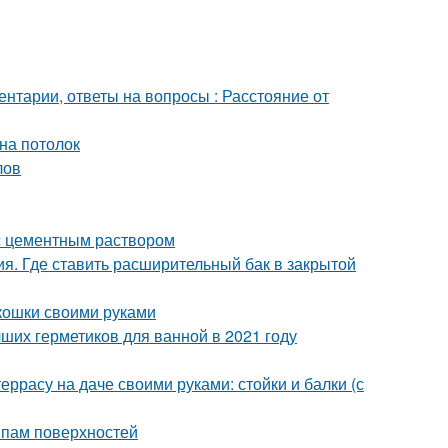
ентарии, ответы на вопросы : Расстояние от
на потолок
лов
с цементным раствором
ия. Где ставить расширительный бак в закрытой
 кошки своими руками
чших герметиков для ванной в 2021 году
еррасу на даче своими руками: стойки и балки (с
ипам поверхностей