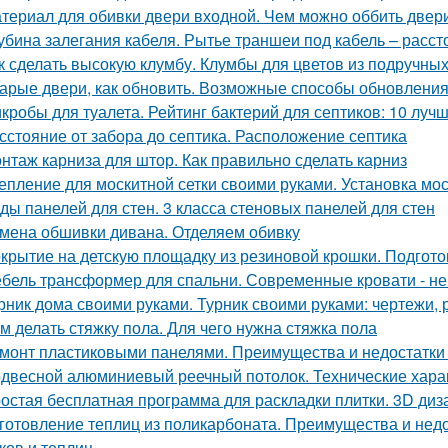
териал для обивки двери входной. Чем можно оббить двер
убина залегания кабеля. Рытье траншеи под кабель – расс
к сделать высокую клумбу. Клумбы для цветов из подручны
арые двери, как обновить. Возможные способы обновления
кробы для туалета. Рейтинг бактерий для септиков: 10 луч
сстояние от забора до септика. Расположение септика
нтаж карниза для штор. Как правильно сделать карниз
епление для москитной сетки своими руками. Установка мо
ды панелей для стен. 3 класса стеновых панелей для стен
мена обшивки дивана. Отделяем обивку
крытие на детскую площадку из резиновой крошки. Подгот
бель трансформер для спальни. Современные кровати - не
рник дома своими руками. Турник своими руками: чертежи,
м делать стяжку пола. Для чего нужна стяжка пола
монт пластиковыми панелями. Преимущества и недостатки
двесной алюминиевый реечный потолок. Технические хара
остая бесплатная программа для раскладки плитки. 3D диза
готовление теплиц из поликарбоната. Преимущества и недо
ков и теплиц