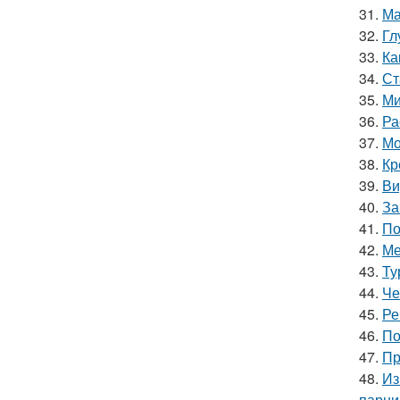
31.
Ма
32.
Гл
33.
Ка
34.
Ст
35.
Ми
36.
Ра
37.
Мо
38.
Кр
39.
Ви
40.
За
41.
По
42.
Ме
43.
Ту
44.
Че
45.
Ре
46.
По
47.
Пр
48.
Из
парни