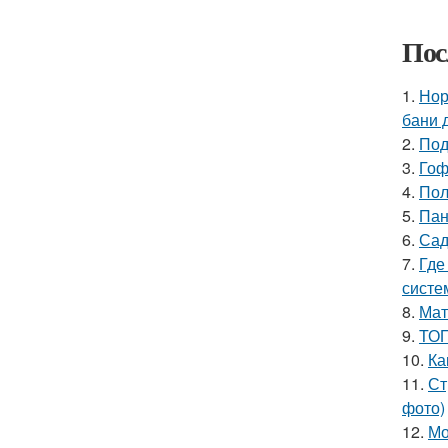
Пос
1.
Нор
бани 
2.
Под
3.
Гоф
4.
Пол
5.
Пан
6.
Сад
7.
Где
систе
8.
Мат
9.
ТОП
10.
Ка
11.
Ст
фото)
12.
Мо