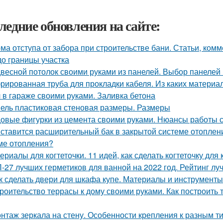
ледние обновления на сайте:
ма отступа от забора при строительстве бани. Статьи, комм
до границы участка
весной потолок своими руками из панелей. Выбор панелей 
рированная труба для прокладки кабеля. Из каких материа
 в гараже своими руками. Заливка бетона
ель пластиковая стеновая размеры. Размеры
овые фигурки из цемента своими руками. Нюансы работы 
 ставится расширительный бак в закрытой системе отоплен
ме отопления?
ериалы для когтеточки. 11 идей, как сделать когтеточку для
-27 лучших герметиков для ванной на 2022 год. Рейтинг лу
к сделать двери для шкафа купе. Материалы и инструменты
роительство террасы к дому своими руками. Как построить т
нтаж зеркала на стену. Особенности крепления к разным т