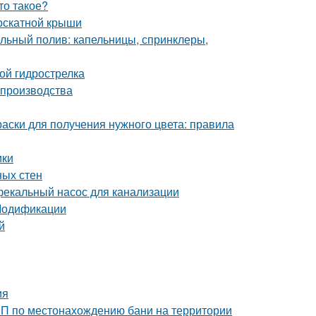
то такое?
оскатной крыши
льный полив: капельницы, спринклеры,
ой гидрострелка
 производства
раски для получения нужного цвета: правила
ики
ных стен
фекальный насос для канализации
 Модификации
й
ия
иП по местонахождению бани на территории