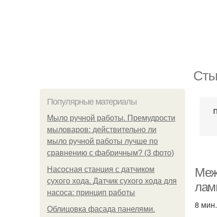
Сты
Популярные материалы
Мыло ручной работы. Премудрости
мыловаров: действительно ли
мыло ручной работы лучше по
сравнению с фабричным? (3 фото)
Насосная станция с датчиком
Меж
сухого хода. Датчик сухого хода для
лам
насоса: принцип работы
8 мин.
Облицовка фасада панелями.