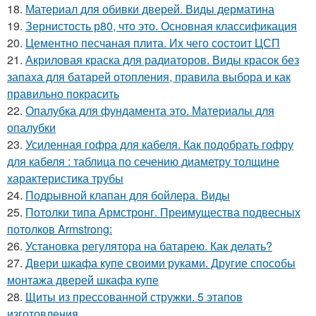
18.
Материал для обивки дверей. Виды дерматина
19.
Зернистость р80, что это. Основная классификация
20.
Цементно песчаная плита. Их чего состоит ЦСП
21.
Акриловая краска для радиаторов. Виды красок без
запаха для батарей отопления, правила выбора и как
правильно покрасить
22.
Опалубка для фундамента это. Материалы для
опалубки
23.
Усиленная гофра для кабеля. Как подобрать гофру
для кабеля : таблица по сечению диаметру толщине
характеристика трубы
24.
Подрывной клапан для бойлера. Виды
25.
Потолки типа Армстронг. Преимущества подвесных
потолков Armstrong:
26.
Установка регулятора на батарею. Как делать?
27.
Двери шкафа купе своими руками. Другие способы
монтажа дверей шкафа купе
28.
Щиты из прессованной стружки. 5 этапов
изготовления