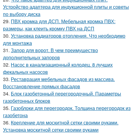
Устройство адаптера для индукционной плиты и советы
по выбору диска
29.
ПВХ кромка для ДСП. Мебельная кромка ПВХ:
размеры, как клеить кромку ПВХ на ДСП
30.
Установка радиаторов отопления. Что необходимо
для монтажа
31.
Запор для ворот. В чем преимущество
дополнительных запоров
32.
Насос в канализационный колодец. 8 лучших
фекальных насосов
33.
Реставрация мебельных фасадов из массива.
Восстановление прямых фасадов
34.
Блок газобетонный перегородочный. Параметры
газобетонных блоков
35.
Газоблоки для перегородок. Толщина перегородок из
газобетона
36.
Крепление для москитной сетки своими руками.
Установка москитной сетки своими руками