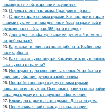
помощью свечей, жаровни и осушителя
20.
Отделка стен пластиком. Правдивые факты
21.
Строим гараж своими руками. Как построить гараж
своими руками: строим дешево и быстро красивый и
функциональный гараж (85 фото и видео)
22.
Двери для шкафа-купе своими руками. Что может
потребоваться?
23.
Каркасная теплица из поликарбоната. Выбираем
поликарбонат
24.
Как очистить утюг внутри. Как очистить внутреннюю
часть утюга от накипи?
25.
Инструмент для клепания заклепок. Устройство и
принцип действия ручного заклёпочника
26.
Постройка веранды к дому своими руками
пошаговая инструкция. Основные правила пристройки
веранды к дому и его наружное оформление
27.
Блоки для строительства домов. Для стен дома
28.
Перекачивающий насос для канализации.