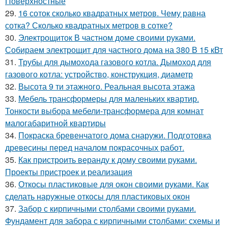
Поверхностные
29.
16 соток сколько квадратных метров. Чему равна
сотка? Сколько квадратных метров в сотке?
30.
Электрощиток В частном доме своими руками.
Собираем электрощит для частного дома на 380 В 15 кВт
31.
Трубы для дымохода газового котла. Дымоход для
газового котла: устройство, конструкция, диаметр
32.
Высота 9 ти этажного. Реальная высота этажа
33.
Мебель трансформеры для маленьких квартир.
Тонкости выбора мебели-трансформера для комнат
малогабаритной квартиры
34.
Покраска бревенчатого дома снаружи. Подготовка
древесины перед началом покрасочных работ.
35.
Как пристроить веранду к дому своими руками.
Проекты пристроек и реализация
36.
Откосы пластиковые для окон своими руками. Как
сделать наружные откосы для пластиковых окон
37.
Забор с кирпичными столбами своими руками.
Фундамент для забора с кирпичными столбами: схемы и