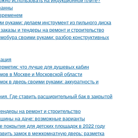
можно использовать на индукционной плите?
ванны
 временем
ми руками: делаем инструмент из пильного диска
заказы и тендеры на ремонт и строительство
ямобура своими руками: разбор конструктивных
мация
ерметик: что лучше для душевых кабин
мов в Москве и Московской области
мок в дверь своими руками: аккуратность и
ния. Где ставить расширительный бак в закрытой
тендеры на ремонт и строительство
машины на даче: возможные варианты
 покрытия для детских площадок в 2022 году
авить замок в межкомнатную дверь: разметка