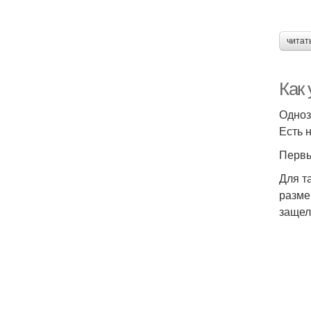
читат
Как 
Одноз
Есть 
Первы
Для т
разме
защел