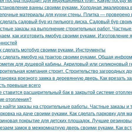
ая посуда подходит для индукционных плит. Какую посуду 
становление ванны своими руками. Холодная эмалировка 
елочные материалы для кухни стены. Плитка — проверено
 сделать садовый бур из пильного диска. Садовый бур свои
стные заказы на выполнение строительных работ. Частные 
наем, как изготовить ямобур своими руками. Изготовление 
нностей
к сделать мотобур своими руками. Инструменты
к сделать ямобур на трактор своими руками. Общая инфор
рметик для душевой кабины. Акриловый или силиконовый г
роительная компания строит. Строительство загородных до
тановка врезного замка в деревянную дверь. Как врезать за
сть превыше всего
е ставится расширительный бак в закрытой системе отопле
ме отопления?
е найти заказы на строительные работы. Частные заказы и 
рковка на даче своими руками. Как сделать парковку для 
зиновая покрытие для детских площадок. Лучшие резиновые
езаем замок в межкомнатную дверь своими руками. Как вст