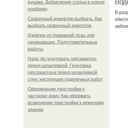
Вод
руками. Добавление статьи в новую
подборку
В раз
обесп
Сварочный инвертор выбрать. Как
забла
выбрать сварочный инвертор
Изделия из бумажной лозы для
начинающих. Подготовительные
работы
Надо ли грунтовать гипсокартон
перед шпаклевкой. Грунтовка
гипсокартона перед шпаклевкой
стен: инструкция отделочных работ
Оформление пристройки к
частному дому. Как оформить
возведение пристройки к нежилому
зданию