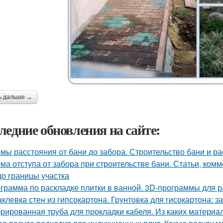
ь дальше →
ледние обновления на сайте:
мы расстояния от бани до забора. Строительство бани и р
ма отступа от забора при строительстве бани. Статьи, комм
до границы участка
грамма по раскладке плитки в ванной. 3D-программы для р
клевка стен из гипсокартона. Грунтовка для гисокартона: за
рированная труба для прокладки кабеля. Из каких материа