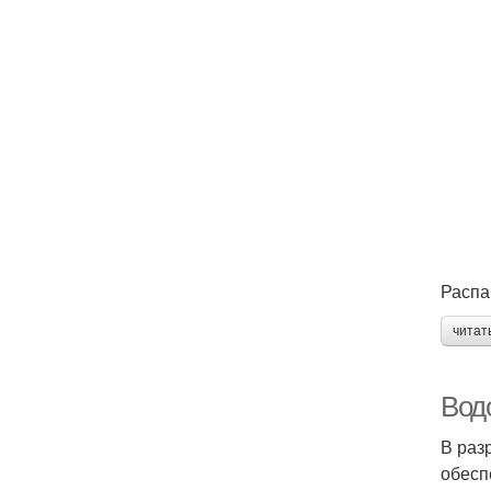
Распа
читат
Вод
В раз
обесп