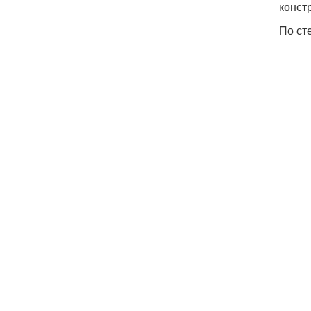
конст
По ст