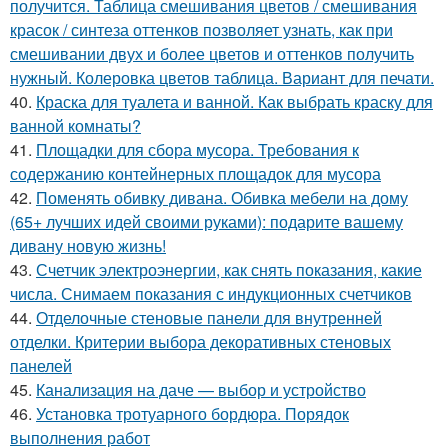
получится. Таблица смешивания цветов / смешивания
красок / синтеза оттенков позволяет узнать, как при
смешивании двух и более цветов и оттенков получить
нужный. Колеровка цветов таблица. Вариант для печати.
40.
Краска для туалета и ванной. Как выбрать краску для
ванной комнаты?
41.
Площадки для сбора мусора. Требования к
содержанию контейнерных площадок для мусора
42.
Поменять обивку дивана. Обивка мебели на дому
(65+ лучших идей своими руками): подарите вашему
дивану новую жизнь!
43.
Счетчик электроэнергии, как снять показания, какие
числа. Снимаем показания с индукционных счетчиков
44.
Отделочные стеновые панели для внутренней
отделки. Критерии выбора декоративных стеновых
панелей
45.
Канализация на даче — выбор и устройство
46.
Установка тротуарного бордюра. Порядок
выполнения работ