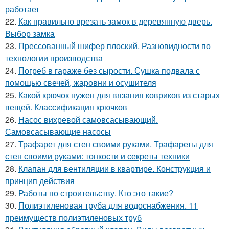
работает
22.
Как правильно врезать замок в деревянную дверь.
Выбор замка
23.
Прессованный шифер плоский. Разновидности по
технологии производства
24.
Погреб в гараже без сырости. Сушка подвала с
помощью свечей, жаровни и осушителя
25.
Какой крючок нужен для вязания ковриков из старых
вещей. Классификация крючков
26.
Насос вихревой самовсасывающий.
Самовсасывающие насосы
27.
Трафарет для стен своими руками. Трафареты для
стен своими руками: тонкости и секреты техники
28.
Клапан для вентиляции в квартире. Конструкция и
принцип действия
29.
Работы по строительству. Кто это такие?
30.
Полиэтиленовая труба для водоснабжения. 11
преимуществ полиэтиленовых труб