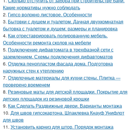
1.
Сколько отступить от забора при строительстве бани.
Какие нормативы нужно соблюдать
2.
Гипсо волокно листовое. Особенности
3.
Бытовки с душем и туалетом. Дачная двухкомнатная
бытовка с туалетом и душем: размеры и планировка
4.
Как отреставрировать полированную мебель.
Особенности ремонта сколов на мебели
5.
Подключение дифавтомата в трехфазной сети с
заземлением. Схемы подключения дифавтоматов
6.
Отделка пенопластом фасада дома. Подготовка
наружных стен к утеплению
7.
Отделочные материалы для кухни стены. Плитка —
проверено временем
8.
Резиновые маты для детской площадки. Покрытие для
детских площадок из резиновой крошки
9.
Как Сделать Раздвижные двери. Варианты монтажа
10.
Для швов гипсокартона. Шпаклевка Кнауф Унифлот
для швов
11.
Установить карниз для штор. Порядок монтажа