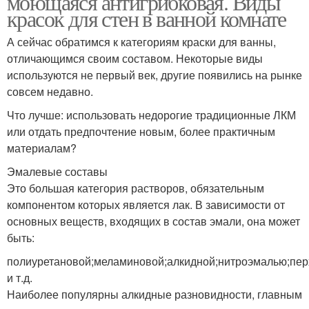
моющаяся антигрибковая. Виды
красок для стен в ванной комнате
А сейчас обратимся к категориям краски для ванны,
отличающимся своим составом. Некоторые виды
Силиконовая краска
Латексная краска
используются не первый век, другие появились на рынке
совсем недавно.
Что лучше: использовать недорогие традиционные ЛКМ
Поливинилацетатнная
или отдать предпочтение новым, более практичным
Краска для кухонь
краска
материалам?
Эмалевые составы
Это большая категория растворов, обязательным
компонентом которых является лак. В зависимости от
Влагостойкая краска
Краска для дерева
основных веществ, входящих в состав эмали, она может
быть:
полиуретановой;меламиновой;алкидной;нитроэмалью;пе
и т.д.
Водоэмульсионная
Влагостойкие краски
Наиболее популярны алкидные разновидности, главным
краска