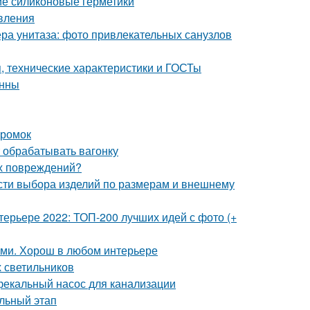
ие силиконовые герметики
овления
ра унитаза: фото привлекательных санузлов
 технические характеристики и ГОСТы
анны
кромок
 обрабатывать вагонку
их повреждений?
сти выбора изделий по размерам и внешнему
терьере 2022: ТОП-200 лучших идей с фото (+
ами. Хорош в любом интерьере
х светильников
фекальный насос для канализации
льный этап