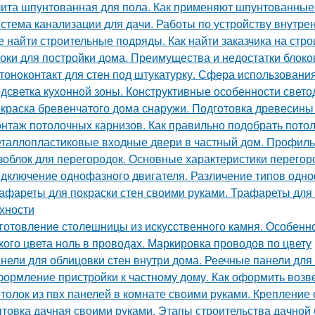
ита шпунтованная для пола. Как применяют шпунтованные
стема канализации для дачи. Работы по устройству внутре
е найти строительные подряды. Как найти заказчика на стро
оки для постройки дома. Преимущества и недостатки блоко
тоноконтакт для стен под штукатурку. Сфера использовани
дсветка кухонной зоны. Конструктивные особенности свето
краска бревенчатого дома снаружи. Подготовка древесины
нтаж потолочных карнизов. Как правильно подобрать пото
таллопластиковые входные двери в частный дом. Профиль
зоблок для перегородок. Основные характеристики перегор
дключение однофазного двигателя. Различение типов одно
афареты для покраски стен своими руками. Трафареты для
хности
готовление столешницы из искусственного камня. Особенн
кого цвета ноль в проводах. Маркировка проводов по цвету
нели для облицовки стен внутри дома. Реечные панели для 
ормление пристройки к частному дому. Как оформить возв
толок из пвх панелей в комнате своими руками. Крепление
товка дачная своими руками. Этапы строительства дачной