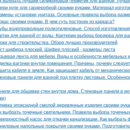
к выбрать лучший силиконовый герметик для ванной. Лучш
ери купе для гардеробной своими руками. Материал изгот
змеры установки унитаза. Основные правила выбора разме
ркас своими руками. В чем суть построек из каркаса?
убы водопроводные полиэтиленовые. Способ изготовления,
ртик для ванной от воды. Критерии выбора бордюра для в
оки для строительства. Обзор лучших производителей
ст шифера плоский. Шифер плоский - размеры листа
рцевая лента для мебели. Виды и особенности мебельных 
делка вагонки внутри помещения. Причины, почему следует
щита кабеля в земле. Как защищают кабель от механическ
еновые панели для ванной под плитку листовые. Особенно
нели для обшивки стен внутри дома. Стеновые панели в ин
ки)
ливка эпоксидной смолой деревянные изделия своими рук
к выбрать точечные светильники. Правила выбора точечны
верхностный насос для откачки канализации. Как выбрать 
ниловые напольные покрытия своими руками. Подготовите