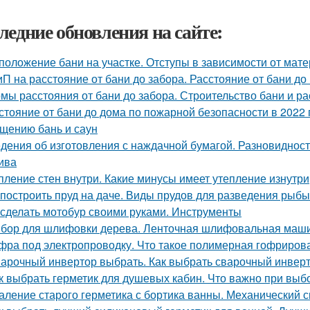
ледние обновления на сайте:
положение бани на участке. Отступы в зависимости от мат
П на расстояние от бани до забора. Расстояние от бани до
мы расстояния от бани до забора. Строительство бани и р
стояние от бани до дома по пожарной безопасности в 2022 
щению бань и саун
дения об изготовления с наждачной бумагой. Разновидност
ива
пление стен внутри. Какие минусы имеет утепление изнутри
 построить пруд на даче. Виды прудов для разведения рыбы
 сделать мотобур своими руками. Инструменты
бор для шлифовки дерева. Ленточная шлифовальная маш
фра под электропроводку. Что такое полимерная гофрирова
арочный инвертор выбрать. Как выбрать сварочный инвер
к выбрать герметик для душевых кабин. Что важно при выб
аление старого герметика с бортика ванны. Механический 