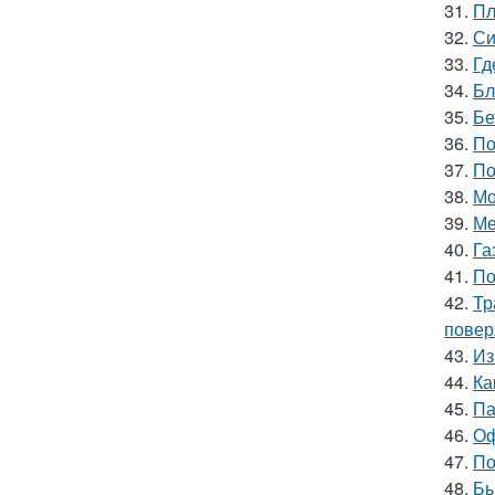
31.
Пл
32.
Си
33.
Гд
34.
Бл
35.
Бе
36.
По
37.
По
38.
Мо
39.
Ме
40.
Га
41.
По
42.
Тр
повер
43.
Из
44.
Ка
45.
Па
46.
Оф
47.
По
48.
Бы