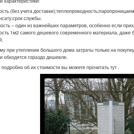
ти характеристики:
ость (без учета доставки);теплопроводность;паропроницаем
нсату;срок службы.
ость – один из важнейших параметров, особенно если прих
ость 1м2 самого дешевого современного материала, даже бе
й.
му при утеплении большого дома затраты только на покупку
и обходятся гораздо дешевле.
 подробно об их стоимости вы можете прочитать тут .