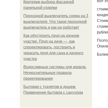
Вот э
Критерии выбора фасадной
панельной отделки
стоим
конде
Проходной выключатель схема на 3
Стоим
выключателя. Что такое проходной
стоим
выключатель и как он работает
рубле
Как обустроить пруд на дачном
Поэто
участке. Пруд на даче —, как
Опилк
спроектировать, построить и
украсить пруд для сада и дачного
Более
участка
Водосливные системы для кровли.
Неукоснительные правила
проектирования
Бытовки с туалетом и душем.
Применение бытовок с санузлом