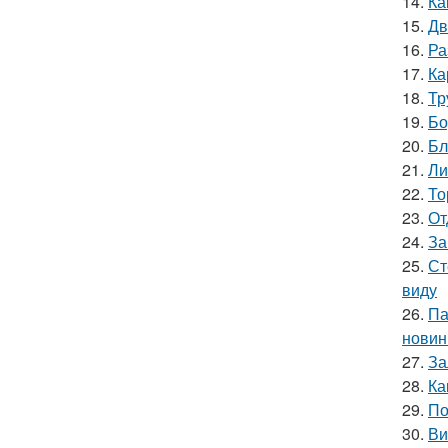
14.
Ка
15.
Дв
16.
Ра
17.
Ка
18.
Тр
19.
Бо
20.
Бл
21.
Ли
22.
То
23.
От
24.
За
25.
Ст
виду
26.
Па
новин
27.
За
28.
Ка
29.
По
30.
Ви