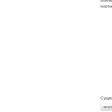
опилк
плотн
Сущес
читат