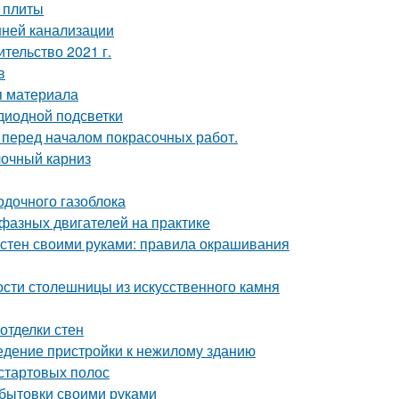
 плиты
нней канализации
ительство 2021 г.
в
я материала
диодной подсветки
 перед началом покрасочных работ.
лочный карниз
одочного газоблока
фазных двигателей на практике
 стен своими руками: правила окрашивания
ости столешницы из искусственного камня
отделки стен
едение пристройки к нежилому зданию
 стартовых полос
 бытовки своими руками