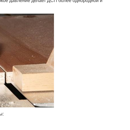
окое давление делает ДСП более однородной и
ы: