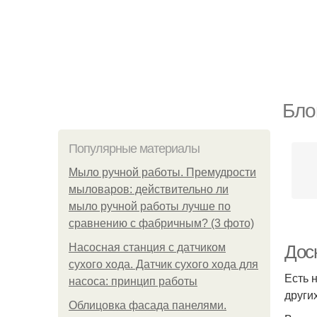
Бло
Популярные материалы
Мыло ручной работы. Премудрости
мыловаров: действительно ли
мыло ручной работы лучше по
сравнению с фабричным? (3 фото)
Насосная станция с датчиком
Дос
сухого хода. Датчик сухого хода для
Есть 
насоса: принцип работы
други
Облицовка фасада панелями.