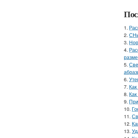
Пос
1.
Рас
2.
СНи
3.
Нор
4.
Рас
разме
5.
Све
абраз
6.
Уте
7.
Как
8.
Как
9.
При
10.
Го
11.
Св
12.
Ка
13.
Уд