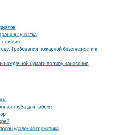
ериалов
 границы участка
асстояния
году. Требования пожарной безопасности к
и наждачной бумаги по типу нанесения
ина
нная труба для кабеля
тор
оре?
способ удаления герметика