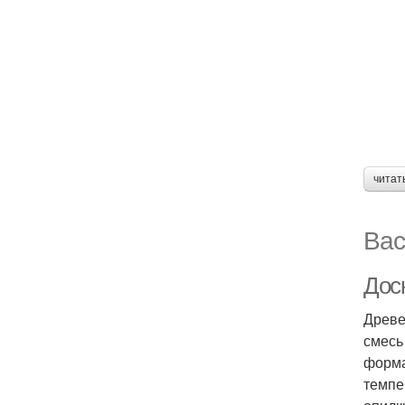
читат
Вас
Дос
Древе
смесь
форма
темпе