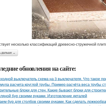
твует несколько классификаций древесно-стружечной плит
ь дальше →
ледние обновления на сайте:
ходной выключатель схема на 3 выключателя. Что такое пр
мула расчета круглой трубы. Пример расчёта веса трубы ст
оительные блоки для стен. Какие бывают блоки для строите
ляной бур своими руками. Изготовление деталей
аем бур для столбов своими руками. Как сделать ложкообр