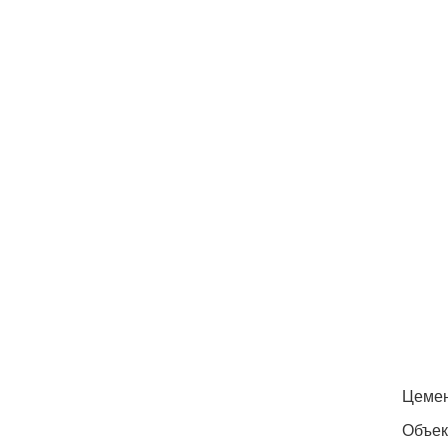
Цемен
Объек