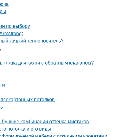
люча
уры
ии по выбору
Armstrong:
ьный жидкий теплоноситель?
.
вытяжка для кухни с обратным клапаном?
ги
гипсокартонных потолков
ть
. Лучшие комбинации оттенка мистиков
го потолка и его виды
сформируемой мебели с откидными кроватями,