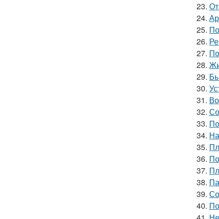
23.
От
24.
Ар
25.
По
26.
Ре
27.
По
28.
Жи
29.
Бы
30.
Ус
31.
Во
32.
Со
33.
По
34.
На
35.
Пл
36.
По
37.
Пл
38.
Па
39.
Со
40.
По
41.
Не