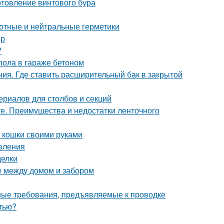
отовление винтового бура
отные и нейтральные герметики
ор
?
пола в гараже бетоном
ния. Где ставить расширительный бак в закрытой
ериалов для столбов и секций
е. Преимущества и недостатки ленточного
ля кошки своими руками
овления
делки
е между домом и забором
ные требования, предъявляемые к проводке
стью?