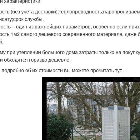
ти характеристики:
ость (без учета доставки);теплопроводность;паропроницаем
нсату;срок службы.
ость – один из важнейших параметров, особенно если прих
ость 1м2 самого дешевого современного материала, даже бе
й.
му при утеплении большого дома затраты только на покупку
и обходятся гораздо дешевле.
 подробно об их стоимости вы можете прочитать тут .