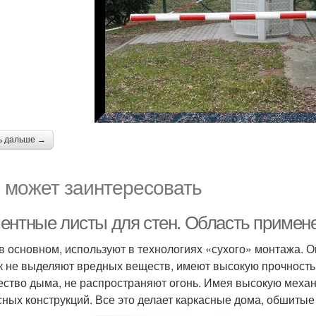
ь дальше →
 может заинтересовать
ентные листы для стен. Область примен
в основном, используют в технологиях «сухого» монтажа. О
ак не выделяют вредных веществ, имеют высокую прочност
ество дыма, не распространяют огонь. Имея высокую меха
сных конструкций. Все это делает каркасные дома, обшит