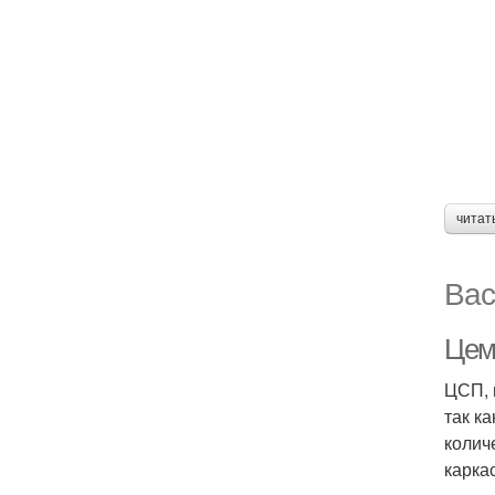
читат
Вас
Цем
ЦСП, 
так к
колич
карка