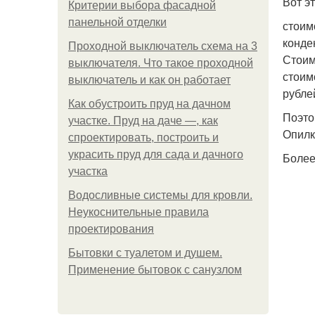
Вот э
Критерии выбора фасадной
панельной отделки
стоим
конде
Проходной выключатель схема на 3
Стоим
выключателя. Что такое проходной
стоим
выключатель и как он работает
рубле
Как обустроить пруд на дачном
Поэто
участке. Пруд на даче —, как
Опилк
спроектировать, построить и
украсить пруд для сада и дачного
Более
участка
Водосливные системы для кровли.
Неукоснительные правила
проектирования
Бытовки с туалетом и душем.
Применение бытовок с санузлом