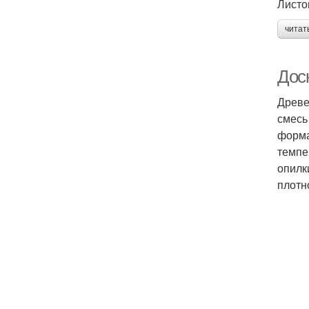
Листо
читат
Дос
Древе
смесь
форма
темпе
опилк
плотн