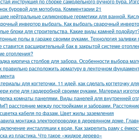
стая инструкция по сборке самодельного ручного бура. Изг
нок буровой для мотобура. Комментарии 21
шие нейтральные силиконовые герметики для ванной. Кисл
рочный инвертор выбрать. Как выбрать сварочный инверт
лые блоки для строительства. Какие виды камней подойдут
тонные полы в гараже своими руками. Технология заливки 
е ставится расширительный бак в закрытой системе отопле
ме отопления?
адка кирпича столбов для забора. Особенности выбора мат
к правильно расположить арматуру в ленточном фундамент
амента
териалы для когтеточки. 11 идей, как сделать когтеточку д
ери купе для гардеробной своими руками. Материал изгот
делка комнаты панелями. Виды панелей для внутренней от
иП расстояние между постройками и заборами. Расстояни
сцветка кабеля по фазам. Цвет жилы заземления
авила монтажа электропроводки в деревянном доме. Глав
дключение инсталляции к воде. Как закрепить раму с ёмко
ска из пластика. Что такое «жидкое дерево»