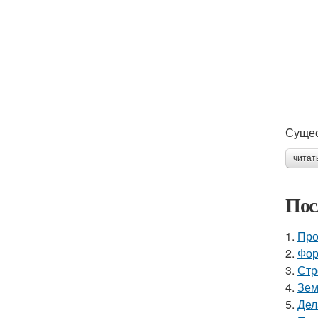
Сущес
читат
Пос
1.
Про
2.
Фор
3.
Стр
4.
Зем
5.
Дел