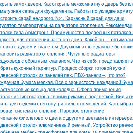
крыть замок двери. Как открыть межкомнатную дверь без к
матурная сетка для фундамента. Работы по укладке армат
строить сарай недорого. №4. Каркасный сарай для дачи
гулятор температуры на радиаторе отопления. Рекомендац
толки типа Армстронг. Преимущества подвесных потолков 
дкость для отопления частного дома. Какой он — оптимал
товка с душем и туалетом. Двухкомнатные дачные бытовки
тановить радиатор отопления. Чугунные радиаторы
здуховод с обратным клапаном. Что из себя представляет 
брать кухонный гарнитур. Процесс сборки готовой кухни
двесной потолок из панелей пвх. ПВХ-панели –, что это?
ждачная бумага мелкая. Все о зернистости наждачной бума
астмассовые кольца для колодца. Сфера применения
толок из гипсокартона своими руками с подсветкой. Виды 
иты для отделки стен внутри жилых помещений. Как выбра
ровая система отопления. Паровое отопление
четание фиолетового цвета с другими цветами в интерьере
двесной потолок алюминиевый реечный. Устройство реечно
обычная мебель трансформер для дома. 18 примеров тран