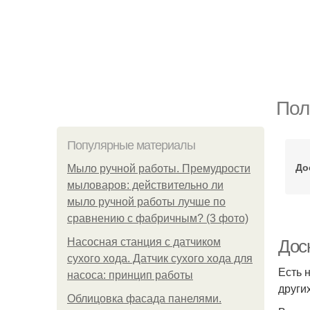
Пол
Популярные материалы
До
Мыло ручной работы. Премудрости
мыловаров: действительно ли
мыло ручной работы лучше по
сравнению с фабричным? (3 фото)
Насосная станция с датчиком
Дос
сухого хода. Датчик сухого хода для
Есть 
насоса: принцип работы
други
Облицовка фасада панелями.