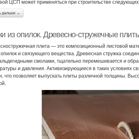
вой ЦСП может применяться при строительстве следующих 
ь дальше →
ки из опилок. Древесно-стружечные плит
сностружечная плита — это композиционный листовой матер
 опилок и связующего вещества. Древесная стружка соеди
льдегидными смолами, тщательно перемешивается и обра
ратуры и давления. Активизирующиеся в таких условиях 
и, что позволяет выпускать плиты различной толщины. Выс
ой.