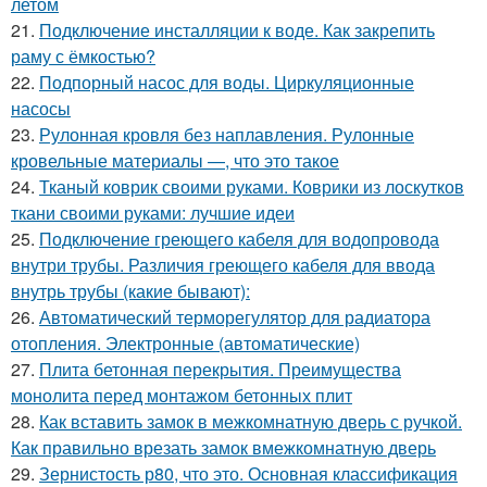
летом
21.
Подключение инсталляции к воде. Как закрепить
раму с ёмкостью?
22.
Подпорный насос для воды. Циркуляционные
насосы
23.
Рулонная кровля без наплавления. Рулонные
кровельные материалы —, что это такое
24.
Тканый коврик своими руками. Коврики из лоскутков
ткани своими руками: лучшие идеи
25.
Подключение греющего кабеля для водопровода
внутри трубы. Различия греющего кабеля для ввода
внутрь трубы (какие бывают):
26.
Автоматический терморегулятор для радиатора
отопления. Электронные (автоматические)
27.
Плита бетонная перекрытия. Преимущества
монолита перед монтажом бетонных плит
28.
Как вставить замок в межкомнатную дверь с ручкой.
Как правильно врезать замок вмежкомнатную дверь
29.
Зернистость р80, что это. Основная классификация