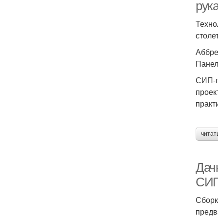
рук
Техно
столе
Аббре
Панел
СИП-п
проек
практ
читат
Дач
СИП
Сборк
предв