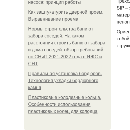
Трехс
насоса: принцип работы
SIP –
Как заштукатурить дверной проем.
матер
Выравнивание проема
пеноп
Нормы строительства бани от
Ориен
забора соседей. На каком
собой
расстоянии строить баню от забора
струж
и дома соседей: обзор требований
по СНиП 2021-2022 года в ИЖС и
СНТ
Правильная установка бордюров.
Технология укладки бордюрного
камня
Пластиковые колодезные кольца.
Особенности использования
пластиковых колец для колодца