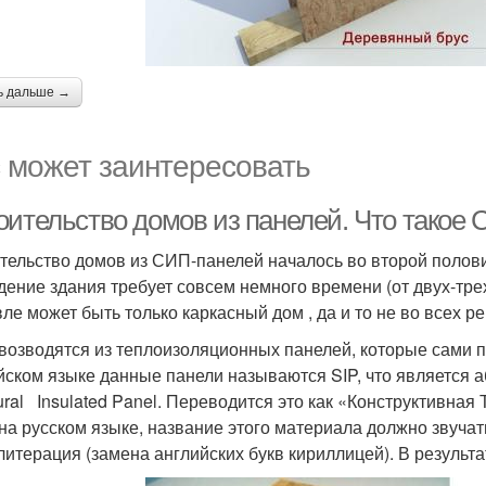
ь дальше →
 может заинтересовать
оительство домов из панелей. Что такое
тельство домов из СИП-панелей началось во второй полови
дение здания требует совсем немного времени (от двух-трех
ле может быть только каркасный дом , да и то не во всех ре
возводятся из теплоизоляционных панелей, которые сами п
йском языке данные панели называются SIP, что является 
tural Insulated Panel. Переводится это как «Конструктивна
 на русском языке, название этого материала должно звуча
литерация (замена английских букв кириллицей). В результ