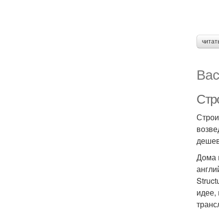
читат
Вас
Стр
Строи
возве
дешев
Дома 
англи
Struc
идее,
транс