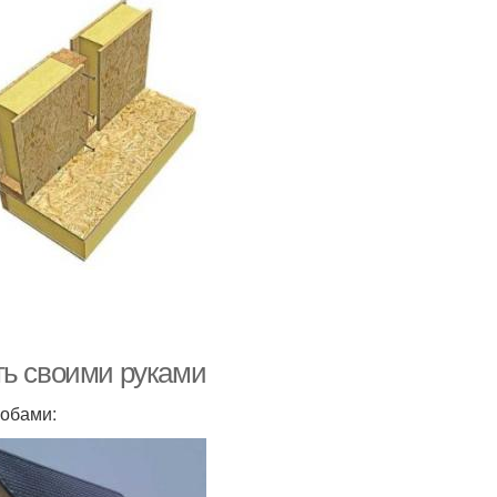
ть своими руками
собами: