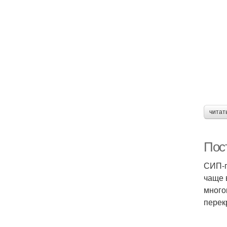
читат
Пос
СИП-п
чаще 
много
перек