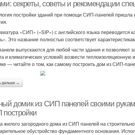
ами: секреты, советы и рекомендации сп
логия постройки зданий при помощи СИП-панелей пришла 
тия.
виатура «СИП» («SIP») с английского языка переводится к
ь». Это название полностью соответствует характеристика
анели выпускаются для любой части здания и позволяют за
та и климатических условий) возвести теплоизоляционную и 
ике — читайте о том, как самому построить дом из СИП-пан
ь дальше →
ный домик из СИП панелей своими рукам
 постройки
а жилого загородного дома из СИП панелей на строительн
арительное обустройство фундаментного основания. Испо